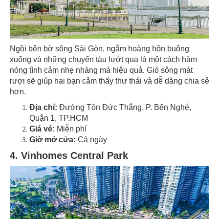
Ngồi bên bờ sông Sài Gòn, ngắm hoàng hôn buông
xuống và những chuyến tàu lướt qua là một cách hâm
nóng tình cảm nhẹ nhàng mà hiệu quả. Gió sông mát
rượi sẽ giúp hai bạn cảm thấy thư thái và dễ dàng chia sẻ
hơn.
Địa chỉ:
Đường Tôn Đức Thắng, P. Bến Nghé,
Quận 1, TP.HCM
Giá vé:
Miễn phí
Giờ mở cửa:
Cả ngày
4. Vinhomes Central Park