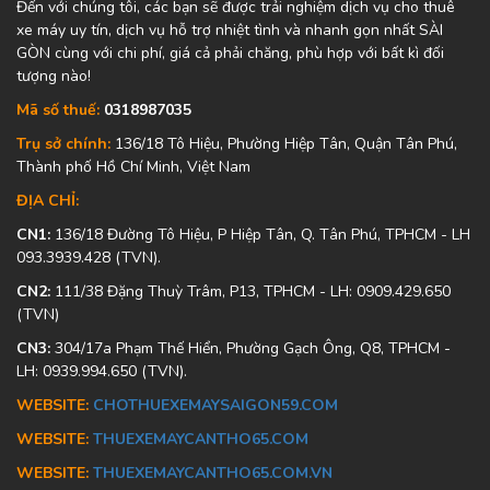
Đến với chúng tôi, các bạn sẽ được trải nghiệm dịch vụ cho thuê
xe máy uy tín, dịch vụ hỗ trợ nhiệt tình và nhanh gọn nhất SÀI
GÒN cùng với chi phí, giá cả phải chăng, phù hợp với bất kì đối
tượng nào!
Mã số thuế:
0318987035
Trụ sở chính:
136/18 Tô Hiệu, Phường Hiệp Tân, Quận Tân Phú,
Thành phố Hồ Chí Minh, Việt Nam
ĐỊA CHỈ:
CN1:
136/18 Đường Tô Hiệu, P Hiệp Tân, Q. Tân Phú, TPHCM - LH
093.3939.428 (TVN).
CN2:
111/38 Đặng Thuỳ Trâm, P13, TPHCM - LH: 0909.429.650
(TVN)
CN3:
304/17a Phạm Thế Hiển, Phường Gạch Ông, Q8, TPHCM -
LH: 0939.994.650 (TVN).
WEBSITE:
CHOTHUEXEMAYSAIGON59.COM
WEBSITE:
THUEXEMAYCANTHO65.COM
WEBSITE:
THUEXEMAYCANTHO65.COM.VN