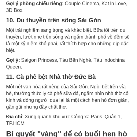
Gợi ý phòng chiếu riêng:
Couple Cinema, Kat In Love,
3D Box.
10. Du thuyền trên sông Sài Gòn
Một trải nghiệm sang trọng và khác biệt. Bữa tối trên du
thuyền, lướt nhẹ trên sông và ngắm thành phố về đêm sẽ
là một kỷ niệm khó phai, rất thích hợp cho những dịp đặc
biệt.
Gợi ý:
Saigon Princess, Tàu Bến Nghé, Tàu Indochina
Queen.
11. Cà phê bệt Nhà thờ Đức Bà
Một nét văn hóa rất riêng của Sài Gòn. Ngồi bệt trên vỉa
hè, thưởng thức ly cà phê sữa đá, ngắm nhìn nhà thờ cổ
kính và dòng người qua lại là một cách hẹn hò đơn giản,
gần gũi nhưng đầy chất thơ.
Địa chỉ:
Xung quanh khu vực Công xã Paris, Quận 1,
TP.HCM
Bí quyết "vàng" để có buổi hẹn hò