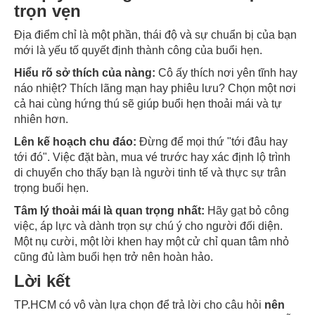
trọn vẹn
Địa điểm chỉ là một phần, thái độ và sự chuẩn bị của bạn
mới là yếu tố quyết định thành công của buổi hẹn.
Hiểu rõ sở thích của nàng:
Cô ấy thích nơi yên tĩnh hay
náo nhiệt? Thích lãng mạn hay phiêu lưu? Chọn một nơi
cả hai cùng hứng thú sẽ giúp buổi hẹn thoải mái và tự
nhiên hơn.
Lên kế hoạch chu đáo:
Đừng để mọi thứ "tới đâu hay
tới đó". Việc đặt bàn, mua vé trước hay xác định lộ trình
di chuyển cho thấy bạn là người tinh tế và thực sự trân
trọng buổi hẹn.
Tâm lý thoải mái là quan trọng nhất:
Hãy gạt bỏ công
việc, áp lực và dành trọn sự chú ý cho người đối diện.
Một nụ cười, một lời khen hay một cử chỉ quan tâm nhỏ
cũng đủ làm buổi hẹn trở nên hoàn hảo.
Lời kết
TP.HCM có vô vàn lựa chọn để trả lời cho câu hỏi
nên