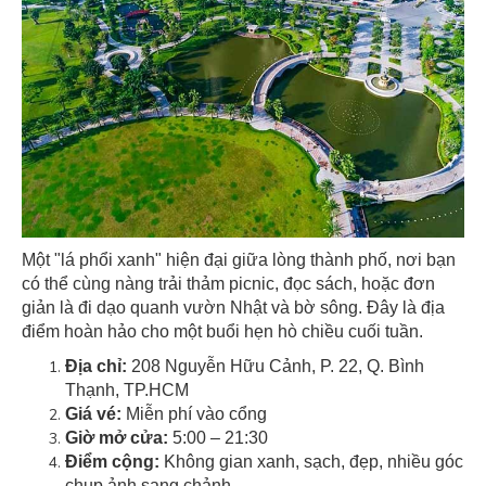
Một "lá phổi xanh" hiện đại giữa lòng thành phố, nơi bạn
có thể cùng nàng trải thảm picnic, đọc sách, hoặc đơn
giản là đi dạo quanh vườn Nhật và bờ sông. Đây là địa
điểm hoàn hảo cho một buổi hẹn hò chiều cuối tuần.
Địa chỉ:
208 Nguyễn Hữu Cảnh, P. 22, Q. Bình
Thạnh, TP.HCM
Giá vé:
Miễn phí vào cổng
Giờ mở cửa:
5:00 – 21:30
Điểm cộng:
Không gian xanh, sạch, đẹp, nhiều góc
chụp ảnh sang chảnh.