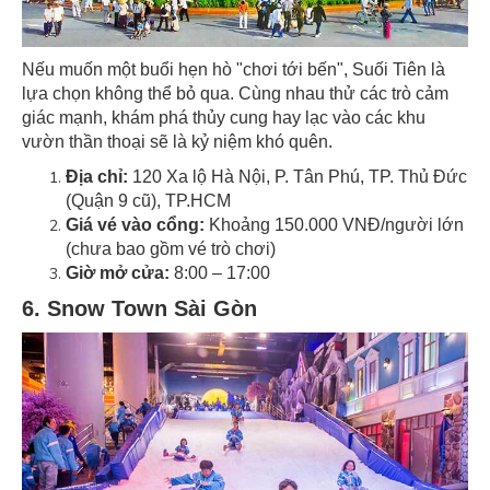
Nếu muốn một buổi hẹn hò "chơi tới bến", Suối Tiên là
lựa chọn không thể bỏ qua. Cùng nhau thử các trò cảm
giác mạnh, khám phá thủy cung hay lạc vào các khu
vườn thần thoại sẽ là kỷ niệm khó quên.
Địa chỉ:
120 Xa lộ Hà Nội, P. Tân Phú, TP. Thủ Đức
(Quận 9 cũ), TP.HCM
Giá vé vào cổng:
Khoảng 150.000 VNĐ/người lớn
(chưa bao gồm vé trò chơi)
Giờ mở cửa:
8:00 – 17:00
6. Snow Town Sài Gòn