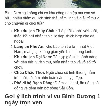
Bình Dương không chỉ có khu công nghiệp mà còn sở
hữu nhiều điểm du lịch sinh thái, tâm linh và giải trí thú vị
cho chuyến đi cuối tuần.
Khu du lịch Thủy Châu:
"Lá phổi xanh" với suối,
thác, hồ bơi nhân tạo cực đẹp, thích hợp cho dã
ngoại.
Làng tre Phú An:
Khu bảo tồn tre lớn nhất Việt
Nam, mang lại không gian yên bình, trong lành.
Khu du lịch Đại Nam:
Tổ hợp giải trí hoành tráng
với đền thờ, vườn thú, biển nhân tạo và vô số trò
chơi.
Chùa Châu Thới:
Ngôi chùa cổ linh thiêng nằm
trên núi, có tầm nhìn toàn cảnh tuyệt đẹp.
Phố đi bộ Bạch Đằng:
Điểm vui chơi, ăn uống sôi
động về đêm bên bờ sông Sài Gòn.
Gợi ý lịch trình vi vu Bình Dương 1
ngày trọn vẹn