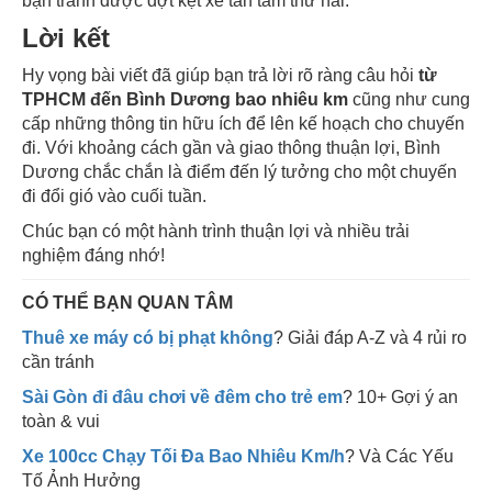
bạn tránh được đợt kẹt xe tan tầm thứ hai.
Lời kết
Hy vọng bài viết đã giúp bạn trả lời rõ ràng câu hỏi
từ
TPHCM đến Bình Dương bao nhiêu km
cũng như cung
cấp những thông tin hữu ích để lên kế hoạch cho chuyến
đi. Với khoảng cách gần và giao thông thuận lợi, Bình
Dương chắc chắn là điểm đến lý tưởng cho một chuyến
đi đổi gió vào cuối tuần.
Chúc bạn có một hành trình thuận lợi và nhiều trải
nghiệm đáng nhớ!
CÓ THỂ BẠN QUAN TÂM
Thuê xe máy có bị phạt không
? Giải đáp A-Z và 4 rủi ro
cần tránh
Sài Gòn đi đâu chơi về đêm cho trẻ em
? 10+ Gợi ý an
toàn & vui
Xe 100cc Chạy Tối Đa Bao Nhiêu Km/h
? Và Các Yếu
Tố Ảnh Hưởng