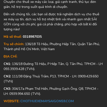
Chuyên cho thuê xe máy các loại, giá cạnh tranh, thủ tục đơn
giản, hỗ trợ trong suốt quá trình di chuyển.
Đến với chúng tôi, các bạn sẽ được trải nghiệm dịch vụ cho thuê
xe máy uy tín, dịch vụ hỗ trợ nhiệt tình và nhanh gọn nhất SÀI
GÒN cùng với chi phí, giá cả phải chăng, phù hợp với bất kì đối
tượng nào!
Mã số thuế:
0318987035
Trụ sở chính:
136/18 Tô Hiệu, Phường Hiệp Tân, Quận Tân Phú,
Thành phố Hồ Chí Minh, Việt Nam
ĐỊA CHỈ:
CN1:
136/18 Đường Tô Hiệu, P Hiệp Tân, Q. Tân Phú, TPHCM - LH
093.3939.428 (TVN).
CN2:
111/38 Đặng Thuỳ Trâm, P13, TPHCM - LH: 0909.429.650
(TVN)
CN3:
304/17a Phạm Thế Hiển, Phường Gạch Ông, Q8, TPHCM -
LH: 0939.994.650 (TVN).
WEBSITE:
CHOTHUEXEMAYSAIGON59.COM