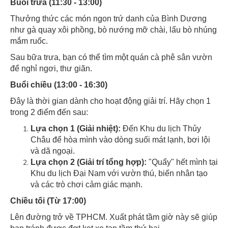
Buổi trưa (11:30 - 13:00)
Thưởng thức các món ngon trứ danh của Bình Dương
như gà quay xôi phồng, bò nướng mỡ chài, lẩu bò nhúng
mắm ruốc.
Sau bữa trưa, bạn có thể tìm một quán cà phê sân vườn
để nghỉ ngơi, thư giãn.
Buổi chiều (13:00 - 16:30)
Đây là thời gian dành cho hoạt động giải trí. Hãy chọn 1
trong 2 điểm đến sau:
Lựa chọn 1 (Giải nhiệt):
Đến Khu du lịch Thủy
Châu để hòa mình vào dòng suối mát lạnh, bơi lội
và dã ngoại.
Lựa chọn 2 (Giải trí tổng hợp):
"Quẩy" hết mình tại
Khu du lịch Đại Nam với vườn thú, biển nhân tạo
và các trò chơi cảm giác mạnh.
Chiều tối (Từ 17:00)
Lên đường trở về TPHCM. Xuất phát tầm giờ này sẽ giúp