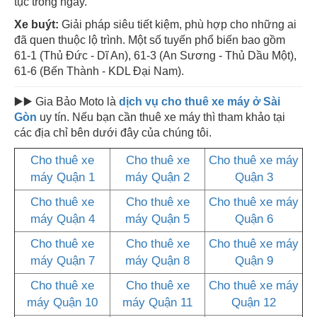
tục trong ngày.
Xe buýt:
Giải pháp siêu tiết kiệm, phù hợp cho những ai
đã quen thuộc lộ trình. Một số tuyến phổ biến bao gồm
61-1 (Thủ Đức - Dĩ An), 61-3 (An Sương - Thủ Dầu Một),
61-6 (Bến Thành - KDL Đại Nam).
▶️▶️ Gia Bảo Moto là
dịch vụ cho thuê xe máy ở Sài
Gòn
uy tín. Nếu bạn cần thuê xe máy thì tham khảo tại
các địa chỉ bên dưới đây của chúng tôi.
Cho thuê xe
Cho thuê xe
Cho thuê xe máy
máy Quận 1
máy Quận 2
Quận 3
Cho thuê xe
Cho thuê xe
Cho thuê xe máy
máy Quận 4
máy Quận 5
Quận 6
Cho thuê xe
Cho thuê xe
Cho thuê xe máy
máy Quận 7
máy Quận 8
Quận 9
Cho thuê xe
Cho thuê xe
Cho thuê xe máy
máy Quận 10
máy Quận 11
Quận 12