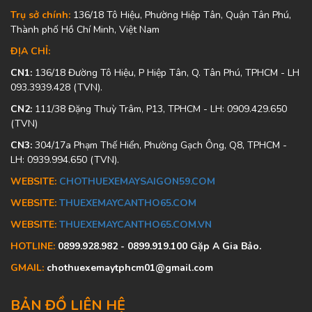
Trụ sở chính:
136/18 Tô Hiệu, Phường Hiệp Tân, Quận Tân Phú,
Thành phố Hồ Chí Minh, Việt Nam
ĐỊA CHỈ:
CN1:
136/18 Đường Tô Hiệu, P Hiệp Tân, Q. Tân Phú, TPHCM - LH
093.3939.428 (TVN).
CN2:
111/38 Đặng Thuỳ Trâm, P13, TPHCM - LH: 0909.429.650
(TVN)
CN3:
304/17a Phạm Thế Hiển, Phường Gạch Ông, Q8, TPHCM -
LH: 0939.994.650 (TVN).
WEBSITE:
CHOTHUEXEMAYSAIGON59.COM
WEBSITE:
THUEXEMAYCANTHO65.COM
WEBSITE:
THUEXEMAYCANTHO65.COM.VN
HOTLINE:
0899.928.982 - 0899.919.100 Gặp A Gia Bảo.
GMAIL:
chothuexemaytphcm01@gmail.com
BẢN ĐỒ LIÊN HỆ