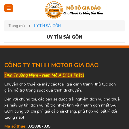
Trang chủ
UY TÍN SÀI GÒN
UY TÍN SÀI GÒN
CÔNG TY TNHH MOTOR GIA BẢO
(
Xin Thường Niệm - Nam Mô A Di Đà Phật )
Chuyên cho thuê xe máy các loại, giá cạnh tranh, thủ tục đơn
giản, hỗ trợ trong suốt quá trình di chuyển.
Đến với chúng tôi, các bạn sẽ được trải nghiệm dịch vụ cho thuê
xe máy uy tín, dịch vụ hỗ trợ nhiệt tình và nhanh gọn nhất SÀI
GÒN cùng với chi phí, giá cả phải chăng, phù hợp với bất kì đối
tượng nào!
Mã số thuế:
0318987035