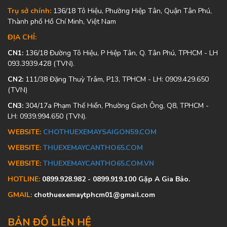
Trụ sở chính:
136/18 Tô Hiệu, Phường Hiệp Tân, Quận Tân Phú,
Thành phố Hồ Chí Minh, Việt Nam
ĐỊA CHỈ:
CN1:
136/18 Đường Tô Hiệu, P Hiệp Tân, Q. Tân Phú, TPHCM - LH
093.3939.428 (TVN).
CN2:
111/38 Đặng Thuỳ Trâm, P13, TPHCM - LH: 0909.429.650
(TVN)
CN3:
304/17a Phạm Thế Hiển, Phường Gạch Ông, Q8, TPHCM -
LH: 0939.994.650 (TVN).
WEBSITE:
CHOTHUEXEMAYSAIGON59.COM
WEBSITE:
THUEXEMAYCANTHO65.COM
WEBSITE:
THUEXEMAYCANTHO65.COM.VN
HOTLINE:
0899.928.982 - 0899.919.100 Gặp A Gia Bảo.
GMAIL:
chothuexemaytphcm01@gmail.com
BẢN ĐỒ LIÊN HỆ