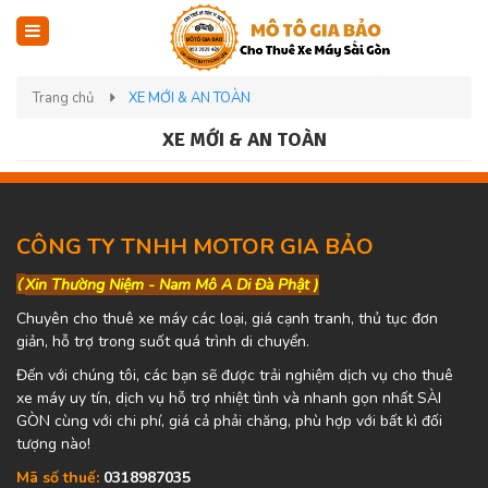
Trang chủ
XE MỚI & AN TOÀN
XE MỚI & AN TOÀN
CÔNG TY TNHH MOTOR GIA BẢO
(
Xin Thường Niệm - Nam Mô A Di Đà Phật )
Chuyên cho thuê xe máy các loại, giá cạnh tranh, thủ tục đơn
giản, hỗ trợ trong suốt quá trình di chuyển.
Đến với chúng tôi, các bạn sẽ được trải nghiệm dịch vụ cho thuê
xe máy uy tín, dịch vụ hỗ trợ nhiệt tình và nhanh gọn nhất SÀI
GÒN cùng với chi phí, giá cả phải chăng, phù hợp với bất kì đối
tượng nào!
Mã số thuế:
0318987035