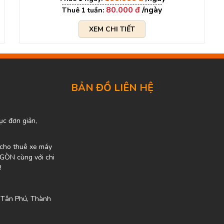
80.000 đ
XEM CHI TIẾT
BẢN ĐỒ LIÊN HỆ
ục đơn giản,
ụ cho thuê xe máy
I GÒN cùng với chi
!
 Tân Phú, Thành