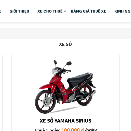
E
GIỚI THIỆU
XE CHO THUÊ
BẢNG GIÁ THUÊ XE
KINH NG
XE SỐ
XE SỐ YAMAHA SIRIUS
100.000 đ