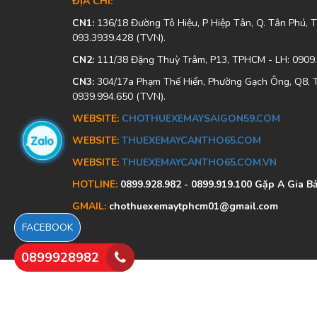
ĐỊA CHỈ:
CN1:
136/18 Đường Tô Hiệu, P Hiệp Tân, Q. Tân Phú,
093.3939.428 (TVN).
CN2:
111/38 Đặng Thuỳ Trâm, P13, TPHCM - LH: 0909
CN3:
304/17a Phạm Thế Hiển, Phường Gạch Ông, Q8, 
0939.994.650 (TVN).
WEBSITE:
CHOTHUEXEMAYSAIGON59.COM
WEBSITE:
THUEXEMAYCANTHO65.COM
WEBSITE:
THUEXEMAYCANTHO65.COM.VN
HOTLINE:
0899.928.982 - 0899.919.100 Gặp A Gia B
GMAIL:
chothuexemaytphcm01@gmail.com
FACEBOOK
0899928982