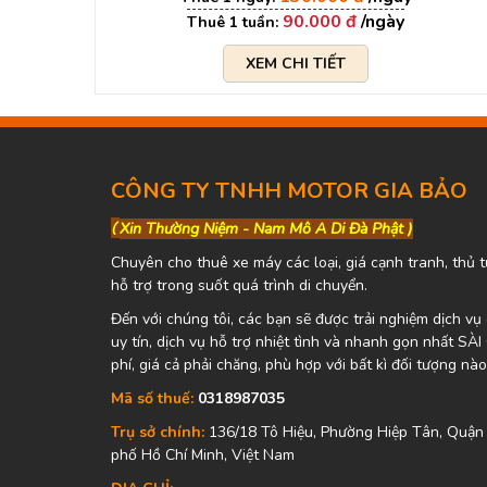
90.000 đ
XEM CHI TIẾT
CÔNG TY TNHH MOTOR GIA BẢO
(
Xin Thường Niệm - Nam Mô A Di Đà Phật )
Chuyên cho thuê xe máy các loại, giá cạnh tranh, thủ t
hỗ trợ trong suốt quá trình di chuyển.
Đến với chúng tôi, các bạn sẽ được trải nghiệm dịch v
uy tín, dịch vụ hỗ trợ nhiệt tình và nhanh gọn nhất SÀ
phí, giá cả phải chăng, phù hợp với bất kì đối tượng nào
Mã số thuế:
0318987035
Trụ sở chính:
136/18 Tô Hiệu, Phường Hiệp Tân, Quận
phố Hồ Chí Minh, Việt Nam