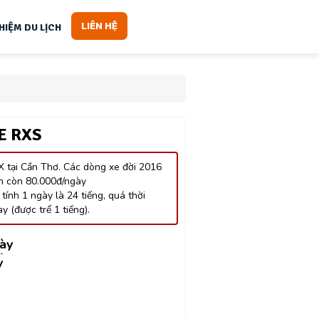
LIÊN HỆ
HIỆM DU LỊCH
E RXS
 tại Cần Thơ. Các dòng xe đời 2016
ần còn 80.000đ/ngày
tính 1 ngày là 24 tiếng, quá thời
y (được trể 1 tiếng).