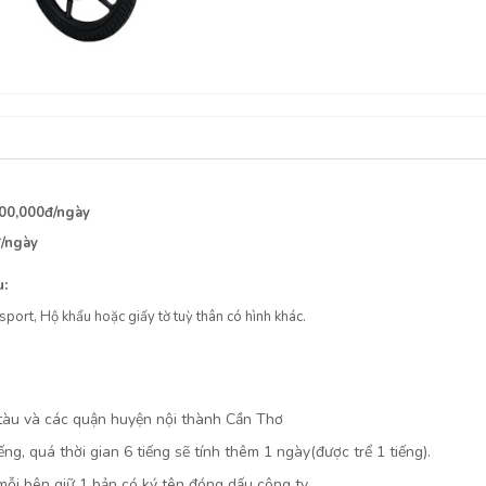
00,000đ/ngày
/ngày
u:
port, Hộ khẩu hoặc giấy tờ tuỳ thân có hình khác.
n tàu và các quận huyện nội thành Cần Thơ
ếng, quá thời gian 6 tiếng sẽ tính thêm 1 ngày(được trể 1 tiếng).
mỗi bên giữ 1 bản có ký tên đóng dấu công ty.