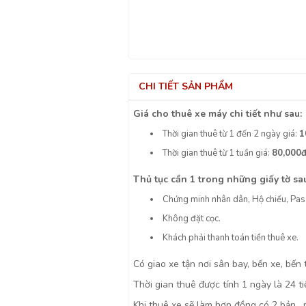
CHI TIẾT SẢN PHẨM
Giá cho thuê xe máy chi tiết như sau:
Thời gian thuê từ 1 đến 2 ngày giá:
1
Thời gian thuê từ 1 tuần giá:
80,000đ
Thủ tục cần 1 trong những giấy tờ sa
Chứng minh nhân dân, Hộ chiếu, Pass
Không đặt cọc.
Khách phải thanh toán tiền thuê xe.
Có giao xe tận nơi sân bay, bến xe, bế
Thời gian thuê được tính 1 ngày là 24 ti
Khi thuê xe sẽ làm hợp đồng có 2 bản , 