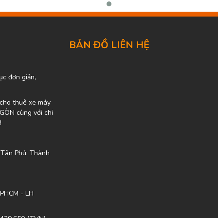
BẢN ĐỒ LIÊN HỆ
ục đơn giản,
ụ cho thuê xe máy
I GÒN cùng với chi
!
 Tân Phú, Thành
 TPHCM - LH