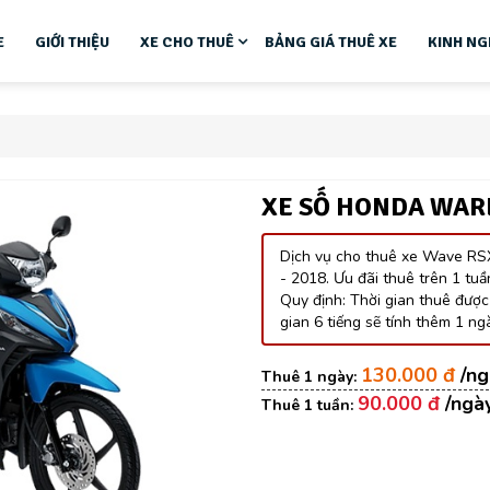
E
GIỚI THIỆU
XE CHO THUÊ
BẢNG GIÁ THUÊ XE
KINH NG
XE SỐ HONDA WAR
Dịch vụ cho thuê xe Wave RSX
- 2018. Ưu đãi thuê trên 1 tu
Quy định: Thời gian thuê được 
gian 6 tiếng sẽ tính thêm 1 ngà
130.000 đ
90.000 đ