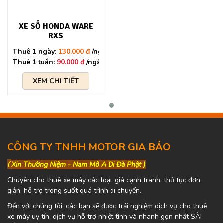
XE SỐ HONDA WARE
RXS
130.000 đ
90.000 đ
XEM CHI TIẾT
CÔNG TY TNHH MOTOR GIA BẢO
(
Xin Thường Niệm - Nam Mô A Di Đà Phật )
Chuyên cho thuê xe máy các loại, giá cạnh tranh, thủ tục đơn
giản, hỗ trợ trong suốt quá trình di chuyển.
Đến với chúng tôi, các bạn sẽ được trải nghiệm dịch vụ cho thuê
xe máy uy tín, dịch vụ hỗ trợ nhiệt tình và nhanh gọn nhất SÀI