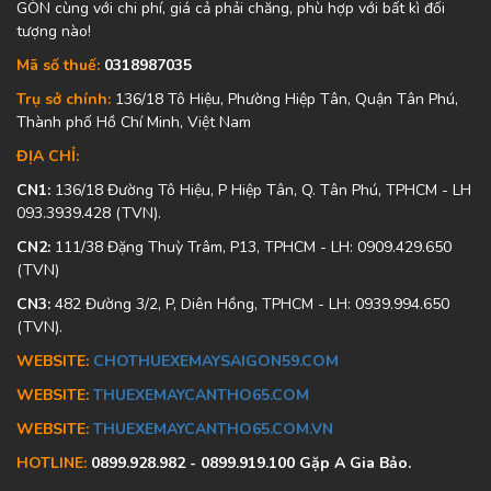
GÒN cùng với chi phí, giá cả phải chăng, phù hợp với bất kì đối
tượng nào!
Mã số thuế:
0318987035
Trụ sở chính:
136/18 Tô Hiệu, Phường Hiệp Tân, Quận Tân Phú,
Thành phố Hồ Chí Minh, Việt Nam
ĐỊA CHỈ:
CN1:
136/18 Đường Tô Hiệu, P Hiệp Tân, Q. Tân Phú, TPHCM - LH
093.3939.428 (TVN).
CN2:
111/38 Đặng Thuỳ Trâm, P13, TPHCM - LH: 0909.429.650
(TVN)
CN3:
482 Đường 3/2, P, Diên Hồng, TPHCM - LH: 0939.994.650
(TVN).
WEBSITE:
CHOTHUEXEMAYSAIGON59.COM
WEBSITE:
THUEXEMAYCANTHO65.COM
WEBSITE:
THUEXEMAYCANTHO65.COM.VN
HOTLINE:
0899.928.982 - 0899.919.100 Gặp A Gia Bảo.