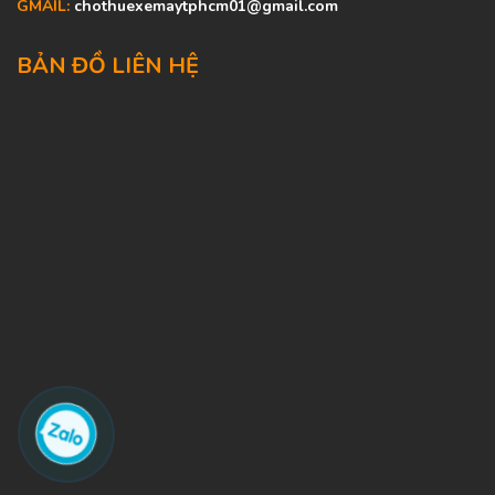
GMAIL:
chothuexemaytphcm01@gmail.com
BẢN ĐỒ LIÊN HỆ