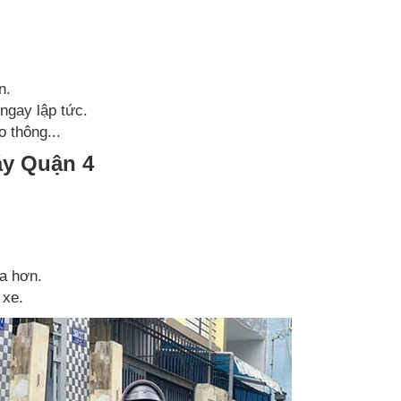
n.
ngay lập tức.
o thông...
áy Quận 4
xa hơn.
 xe.