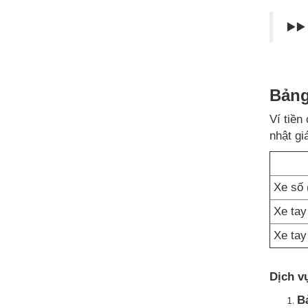
▶️▶
Bảng
Ví tiền
nhật gi
Xe số 
Xe tay
Xe tay
Dịch v
B