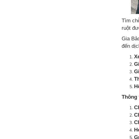
Tìm chỗ
ruột đư
Gia Bảo
đến dịc
X
G
Gi
T
H
Thông t
C
C
C
Ho
G