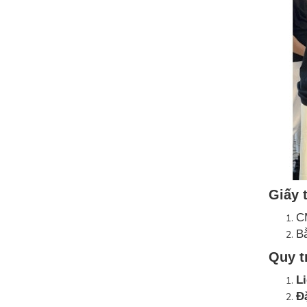
Giấy 
C
Bằ
Quy t
Li
Đặ