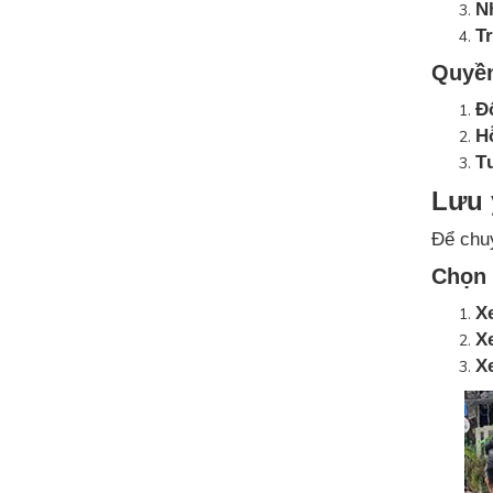
N
Tr
Quyền
Đ
Hỗ
T
Lưu 
Để chuy
Chọn 
X
Xe
X