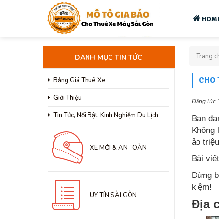
HOM
Trang c
DANH MỤC TIN TỨC
CHO 
Bảng Giá Thuê Xe
Giới Thiệu
Đăng lúc 
Tin Tức, Nổi Bật, Kinh Nghiệm Du Lịch
Bạn đa
Không l
ảo triệ
XE MỚI & AN TOÀN
Bài viế
Đừng bỏ
kiệm!
UY TÍN SÀI GÒN
Địa 