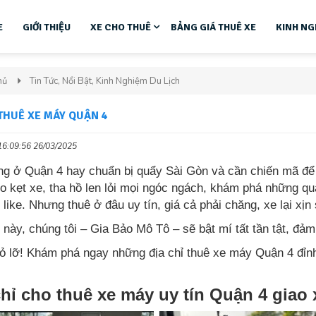
E
GIỚI THIỆU
XE CHO THUÊ
BẢNG GIÁ THUÊ XE
KINH NG
hủ
Tin Tức, Nổi Bật, Kinh Nghiệm Du Lịch
THUÊ XE MÁY QUẬN 4
16:09:56 26/03/2025
ng ở Quận 4 hay chuẩn bị quẩy Sài Gòn và cần chiến mã để
o kẹt xe, tha hồ len lỏi mọi ngóc ngách, khám phá những 
u like. Nhưng thuê ở đâu uy tín, giá cả phải chăng, xe lại xịn
t này, chúng tôi – Gia Bảo Mô Tô – sẽ bật mí tất tần tật, đ
 lỡ! Khám phá ngay những địa chỉ thuê xe máy Quận 4 đỉnh c
chỉ cho thuê xe máy uy tín Quận 4 giao 