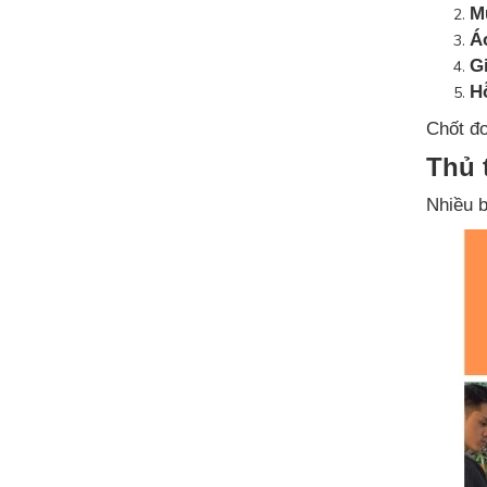
M
Á
Gi
Hỗ
Chốt đ
Thủ 
Nhiều b