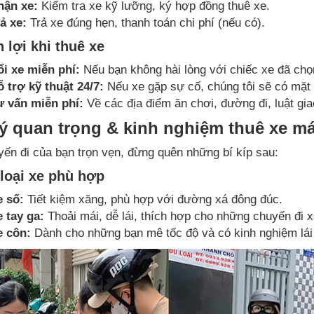
hận xe:
Kiểm tra xe kỹ lưỡng, ký hợp đồng thuê xe.
ả xe:
Trả xe đúng hẹn, thanh toán chi phí (nếu có).
 lợi khi thuê xe
ổi xe miễn phí:
Nếu bạn không hài lòng với chiếc xe đã chọ
 trợ kỹ thuật 24/7:
Nếu xe gặp sự cố, chúng tôi sẽ có mặt 
ư vấn miễn phí:
Về các địa điểm ăn chơi, đường đi, luật gia
ý quan trọng & kinh nghiệm thuê xe m
ến đi của bạn trọn vẹn, đừng quên những bí kíp sau:
loại xe phù hợp
e số:
Tiết kiệm xăng, phù hợp với đường xá đông đúc.
 tay ga:
Thoải mái, dễ lái, thích hợp cho những chuyến đi 
e côn:
Dành cho những bạn mê tốc độ và có kinh nghiệm lái