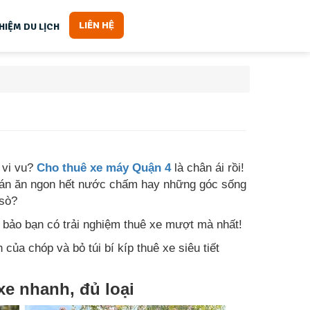
LIÊN HỆ
HIỆM DU LỊCH
 vi vu?
Cho thuê xe máy Quận 4
là chân ái rồi!
quán ăn ngon hết nước chấm hay những góc sống
 sò?
ảm bảo bạn có trải nghiệm thuê xe mượt mà nhất!
ủa chóp và bỏ túi bí kíp thuê xe siêu tiết
xe nhanh, đủ loại