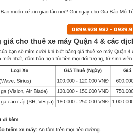
️ Bạn muốn xế xịn giao tận nơi? Gọi ngay cho Gia Bảo Mô Tô
0899.928.982 - 0939.
 giá cho thuê xe máy Quận 4 & các dịc
 của bạn sẽ mỉm cười khi biết bảng giá thuê xe máy Quận 4
á mới nhất, đảm bảo hợp túi tiền mọi đối tượng, từ sinh viê
Loại Xe
Giá Thuê (Ngày)
Giá
(Wave, Sirius)
100.000 - 120.000 VNĐ
600.00
 ga (Vision, Air Blade)
130.000 - 150.000 VNĐ
750.00
 ga cao cấp (SH, Vespa)
180.000 - 250.000 VNĐ
1.000.00
ụ đi kèm
ảo hiểm xe máy:
An tâm trên mọi nẻo đường.