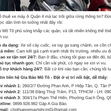
 thuê xe máy ở Quận 4 mà lạc trôi giữa rừng thông tin? Đừn
ợc dân tình tin tưởng nhất đây rồi:
 Mô Tô phủ sóng khắp các quận, và tất nhiên không thể th
h vụ:
e đa dạng:
Xe số cày cuốc, xe tay ga sang chảnh, xe côn ch
iá mềm:
Cam kết giá cạnh tranh nhất thị trường, nhiều ưu đã
ao xe tận nơi 24/7:
Bạn ở đâu, chúng tôi giao xe đến đó, b
hủ tục nhanh gọn:
Chỉ cần vài phút, có ngay xe xịn vi vu.
ổ trợ khách hàng 24/7
: Bất cứ khi nào bạn cần, chúng tôi l
in liên hệ Gia Bảo Mô Tô - Đặt ở vị trí nổi bật, dễ thấy:
hi nhánh 1:
260/2/7 Đường Phan Anh, P Hiệp Tân, Q. Tân 
hi nhánh 2:
111/38 Đặng Thuỳ Trâm, P13, TPHCM - LH: 090
hi nhánh 3:
304/17a Phạm Thế Hiển, Phường Gạch Ông, Q8
tline:
0899.928.982 Gặp A Gia Bảo.
mail:
chothuexemaytphcm01@gmail.com