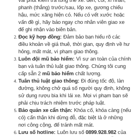
vài phút kiểm tra tổng thể xe: đèn, còi, xi nhan,
phanh (thắng) trước/sau, lốp xe, gương chiếu
hậu, mức xăng hiện có. Nếu có vết xước hoặc
vấn đề gì, hãy báo ngay cho nhân viên giao xe
để ghi nhận vào biên bản.
Đọc kỹ hợp đồng:
Đảm bảo bạn hiểu rõ các
điều khoản về giá thuê, thời gian, quy định về hư
hỏng, mất mát, vi phạm giao thông.
Luôn đội mũ bảo hiểm:
Vì sự an toàn của chính
bạn và tuân thủ luật giao thông. Chúng tôi cung
cấp sẵn 2
mũ bảo hiểm
chất lượng.
Tuân thủ luật giao thông:
Đi đúng tốc độ, làn
đường, không chở quá số người quy định, không
sử dụng rượu bia khi lái xe. Mọi vi phạm bạn sẽ
phải chịu trách nhiệm trước pháp luật.
Bảo quản xe cẩn thận:
Khóa cổ, khóa càng (nếu
có) cẩn thận khi dừng đỗ, đặc biệt là ở những
nơi công cộng, để tránh mất mát.
Lưu số hotline:
Luôn lưu số
0899.928.982
của