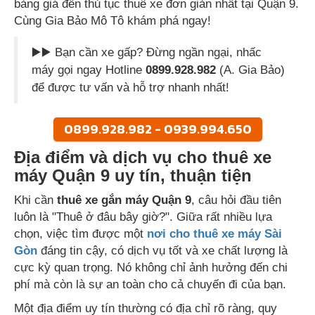
bảng giá đến thủ tục thuê xe đơn giản nhất tại Quận 9.
Cùng Gia Bảo Mô Tô khám phá ngay!
▶️▶️ Bạn cần xe gấp? Đừng ngần ngại, nhấc
máy gọi ngay Hotline
0899.928.982
(A. Gia Bảo)
để được tư vấn và hỗ trợ nhanh nhất!
0899.928.982 - 0939.994.650
Địa điểm và dịch vụ cho thuê xe
máy Quận 9 uy tín, thuận tiện
Khi cần
thuê xe gắn máy Quận 9
, câu hỏi đầu tiên
luôn là "Thuê ở đâu bây giờ?". Giữa rất nhiều lựa
chọn, việc tìm được một
nơi cho thuê xe máy Sài
Gòn
đáng tin cậy, có dịch vụ tốt và xe chất lượng là
cực kỳ quan trọng. Nó không chỉ ảnh hưởng đến chi
phí mà còn là sự an toàn cho cả chuyến đi của bạn.
Một địa điểm uy tín thường có địa chỉ rõ ràng, quy