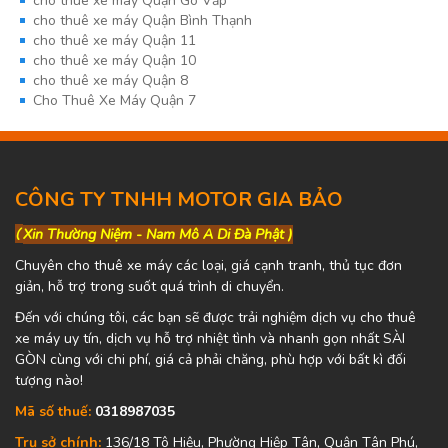
cho thuê xe máy Quận Gò Vấp
cho thuê xe máy Quận Bình Thạnh
cho thuê xe máy Quận 11
cho thuê xe máy Quận 10
cho thuê xe máy Quận 8
Cho Thuê Xe Máy Quận 7
CÔNG TY TNHH MOTOR GIA BẢO
(
Xin Thường Niệm - Nam Mô A Di Đà Phật )
Chuyên cho thuê xe máy các loại, giá cạnh tranh, thủ tục đơn
giản, hỗ trợ trong suốt quá trình di chuyển.
Đến với chúng tôi, các bạn sẽ được trải nghiệm dịch vụ cho thuê
xe máy uy tín, dịch vụ hỗ trợ nhiệt tình và nhanh gọn nhất SÀI
GÒN cùng với chi phí, giá cả phải chăng, phù hợp với bất kì đối
tượng nào!
Mã số thuế:
0318987035
Trụ sở chính:
136/18 Tô Hiệu, Phường Hiệp Tân, Quận Tân Phú,