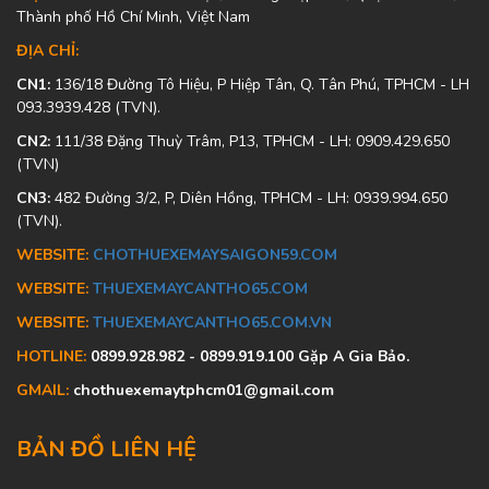
Thành phố Hồ Chí Minh, Việt Nam
ĐỊA CHỈ:
CN1:
136/18 Đường Tô Hiệu, P Hiệp Tân, Q. Tân Phú, TPHCM - LH
093.3939.428 (TVN).
CN2:
111/38 Đặng Thuỳ Trâm, P13, TPHCM - LH: 0909.429.650
(TVN)
CN3:
482 Đường 3/2, P, Diên Hồng, TPHCM - LH: 0939.994.650
(TVN).
WEBSITE:
CHOTHUEXEMAYSAIGON59.COM
WEBSITE:
THUEXEMAYCANTHO65.COM
WEBSITE:
THUEXEMAYCANTHO65.COM.VN
HOTLINE:
0899.928.982 - 0899.919.100 Gặp A Gia Bảo.
GMAIL:
chothuexemaytphcm01@gmail.com
BẢN ĐỒ LIÊN HỆ