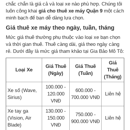
chắc chắn là giá cả và loại xe nào phù hợp. Chúng tôi
luôn công khai
giá cho thuê xe máy Quận 9
một cách
minh bạch để bạn dễ dàng lựa chọn.
Giá thuê xe máy theo ngày, tuần, tháng
Mức giá thuê thường phụ thuộc vào loại xe bạn chọn
và thời gian thuê. Thuê càng dài, giá theo ngày càng
rẻ. Dưới đây là mức giá tham khảo tại Gia Bảo Mô Tô:
Giá
Giá Thuê
Giá Thuê
Loại Xe
Thuê
(Ngày)
(Tuần)
(Tháng)
100.000 -
Xe số (Wave,
600.000 -
120.000
Liên hệ
Sirius)
700.000 VNĐ
VNĐ
Xe tay ga
130.000 -
750.000 -
(Vision, Air
150.000
Liên hệ
900.000 VNĐ
Blade)
VNĐ