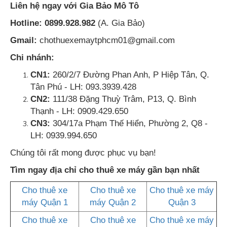
Liên hệ ngay với Gia Bảo Mô Tô
Hotline:
0899.928.982
(A. Gia Bảo)
Gmail:
chothuexemaytphcm01@gmail.com
Chi nhánh:
CN1:
260/2/7 Đường Phan Anh, P Hiệp Tân, Q.
Tân Phú - LH: 093.3939.428
CN2:
111/38 Đặng Thuỳ Trâm, P13, Q. Bình
Thạnh - LH: 0909.429.650
CN3:
304/17a Phạm Thế Hiển, Phường 2, Q8 -
LH: 0939.994.650
Chúng tôi rất mong được phục vụ bạn!
Tìm ngay địa chỉ cho thuê xe máy gần bạn nhất
Cho thuê xe
Cho thuê xe
Cho thuê xe máy
máy Quận 1
máy Quận 2
Quận 3
Cho thuê xe
Cho thuê xe
Cho thuê xe máy