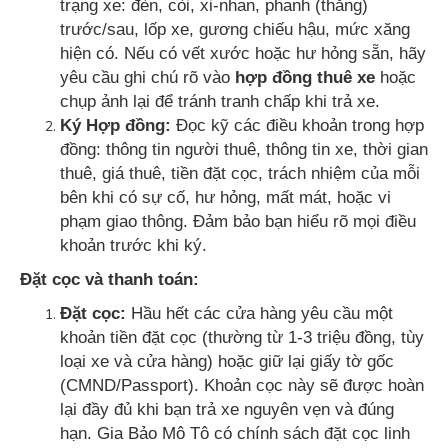
trạng xe: đèn, còi, xi-nhan, phanh (thắng)
trước/sau, lốp xe, gương chiếu hậu, mức xăng
hiện có. Nếu có vết xước hoặc hư hỏng sẵn, hãy
yêu cầu ghi chú rõ vào
hợp đồng thuê xe
hoặc
chụp ảnh lại để tránh tranh chấp khi trả xe.
Ký Hợp đồng:
Đọc kỹ các điều khoản trong hợp
đồng: thông tin người thuê, thông tin xe, thời gian
thuê, giá thuê, tiền đặt cọc, trách nhiệm của mỗi
bên khi có sự cố, hư hỏng, mất mát, hoặc vi
phạm giao thông. Đảm bảo bạn hiểu rõ mọi điều
khoản trước khi ký.
Đặt cọc và thanh toán:
Đặt cọc:
Hầu hết các cửa hàng yêu cầu một
khoản tiền đặt cọc (thường từ 1-3 triệu đồng, tùy
loại xe và cửa hàng) hoặc giữ lại giấy tờ gốc
(CMND/Passport). Khoản cọc này sẽ được hoàn
lại đầy đủ khi bạn trả xe nguyên vẹn và đúng
hạn. Gia Bảo Mô Tô có chính sách đặt cọc linh