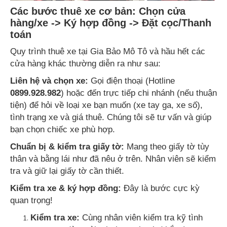
Các bước thuê xe cơ bản: Chọn cửa
hàng/xe -> Ký hợp đồng -> Đặt cọc/Thanh
toán
Quy trình thuê xe tại Gia Bảo Mô Tô và hầu hết các
cửa hàng khác thường diễn ra như sau:
Liên hệ và chọn xe:
Gọi điện thoại (Hotline
0899.928.982
) hoặc đến trực tiếp chi nhánh (nếu thuận
tiện) để hỏi về loại xe bạn muốn (xe tay ga, xe số),
tình trạng xe và giá thuê. Chúng tôi sẽ tư vấn và giúp
bạn chọn chiếc xe phù hợp.
Chuẩn bị & kiểm tra giấy tờ:
Mang theo giấy tờ tùy
thân và bằng lái như đã nêu ở trên. Nhân viên sẽ kiểm
tra và giữ lại giấy tờ cần thiết.
Kiểm tra xe & ký hợp đồng:
Đây là bước cực kỳ
quan trọng!
Kiểm tra xe:
Cùng nhân viên kiểm tra kỹ tình