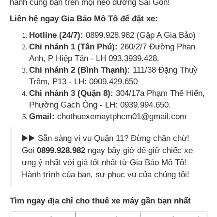
hành cùng bạn trên mọi nẻo đường Sài Gòn!
Liên hệ ngay Gia Bảo Mô Tô để đặt xe:
Hotline (24/7):
0899.928.982 (Gặp A Gia Bảo)
Chi nhánh 1 (Tân Phú):
260/2/7 Đường Phan
Anh, P Hiệp Tân - LH 093.3939.428.
Chi nhánh 2 (Bình Thạnh):
111/38 Đặng Thuỳ
Trâm, P13 - LH: 0909.429.650
Chi nhánh 3 (Quận 8):
304/17a Phạm Thế Hiển,
Phường Gạch Ông - LH: 0939.994.650.
Gmail:
chothuexemaytphcm01@gmail.com
▶️▶️ Sẵn sàng vi vu Quận 11? Đừng chần chừ!
Gọi
0899.928.982
ngay bây giờ để giữ chiếc xe
ưng ý nhất với giá tốt nhất từ Gia Bảo Mô Tô!
Hành trình của bạn, sự phục vụ của chúng tôi!
Tìm ngay địa chỉ cho thuê xe máy gần bạn nhất