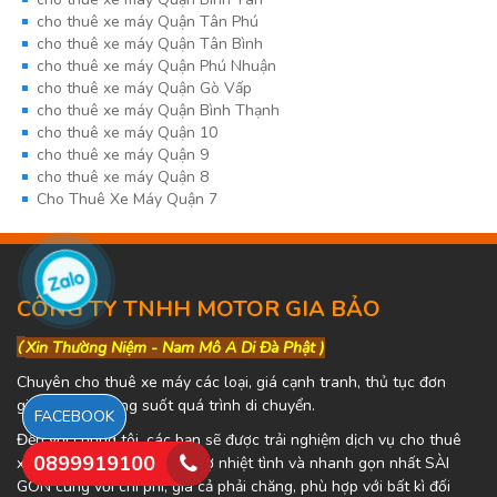
cho thuê xe máy Quận Tân Phú
cho thuê xe máy Quận Tân Bình
cho thuê xe máy Quận Phú Nhuận
cho thuê xe máy Quận Gò Vấp
cho thuê xe máy Quận Bình Thạnh
cho thuê xe máy Quận 10
cho thuê xe máy Quận 9
cho thuê xe máy Quận 8
Cho Thuê Xe Máy Quận 7
CÔNG TY TNHH MOTOR GIA BẢO
(
Xin Thường Niệm - Nam Mô A Di Đà Phật )
Chuyên cho thuê xe máy các loại, giá cạnh tranh, thủ tục đơn
giản, hỗ trợ trong suốt quá trình di chuyển.
FACEBOOK
Đến với chúng tôi, các bạn sẽ được trải nghiệm dịch vụ cho thuê
0899919100
xe máy uy tín, dịch vụ hỗ trợ nhiệt tình và nhanh gọn nhất SÀI
GÒN cùng với chi phí, giá cả phải chăng, phù hợp với bất kì đối