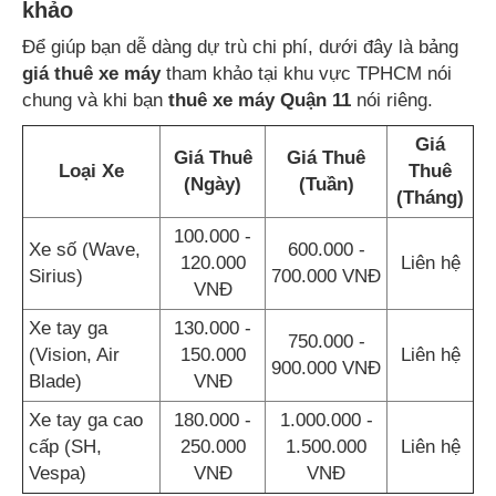
khảo
Để giúp bạn dễ dàng dự trù chi phí, dưới đây là bảng
giá thuê xe máy
tham khảo tại khu vực TPHCM nói
chung và khi bạn
thuê xe máy Quận 11
nói riêng.
Giá
Giá Thuê
Giá Thuê
Loại Xe
Thuê
(Ngày)
(Tuần)
(Tháng)
100.000 -
Xe số (Wave,
600.000 -
120.000
Liên hệ
Sirius)
700.000 VNĐ
VNĐ
Xe tay ga
130.000 -
750.000 -
(Vision, Air
150.000
Liên hệ
900.000 VNĐ
Blade)
VNĐ
Xe tay ga cao
180.000 -
1.000.000 -
cấp (SH,
250.000
1.500.000
Liên hệ
Vespa)
VNĐ
VNĐ