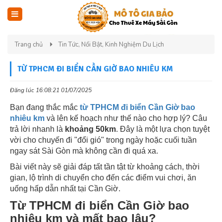
Trang chủ
Tin Tức, Nổi Bật, Kinh Nghiệm Du Lịch
TỪ TPHCM ĐI BIỂN CẦN GIỜ BAO NHIÊU KM
Đăng lúc 16:08:21 01/07/2025
Bạn đang thắc mắc
từ TPHCM đi biển Cần Giờ bao
nhiêu km
và lên kế hoạch như thế nào cho hợp lý? Câu
trả lời nhanh là
khoảng 50km
. Đây là một lựa chọn tuyệt
vời cho chuyến đi "đổi gió" trong ngày hoặc cuối tuần
ngay sát Sài Gòn mà không cần đi quá xa.
Bài viết này sẽ giải đáp tất tần tật từ khoảng cách, thời
gian, lộ trình di chuyển cho đến các điểm vui chơi, ăn
uống hấp dẫn nhất tại Cần Giờ.
Từ TPHCM đi biển Cần Giờ bao
nhiêu km và mất bao lâu?