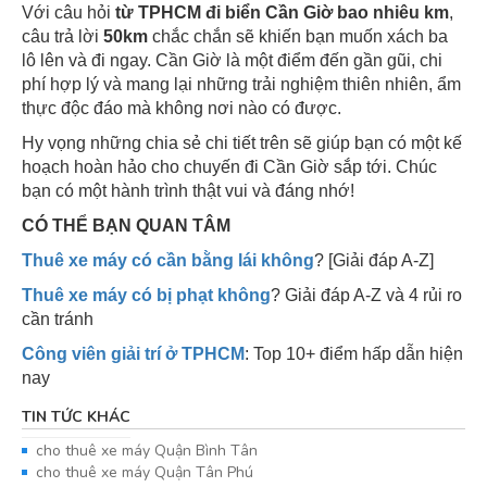
Với câu hỏi
từ TPHCM đi biển Cần Giờ bao nhiêu km
,
câu trả lời
50km
chắc chắn sẽ khiến bạn muốn xách ba
lô lên và đi ngay. Cần Giờ là một điểm đến gần gũi, chi
phí hợp lý và mang lại những trải nghiệm thiên nhiên, ẩm
thực độc đáo mà không nơi nào có được.
Hy vọng những chia sẻ chi tiết trên sẽ giúp bạn có một kế
hoạch hoàn hảo cho chuyến đi Cần Giờ sắp tới. Chúc
bạn có một hành trình thật vui và đáng nhớ!
CÓ THỂ BẠN QUAN TÂM
Thuê xe máy có cần bằng lái không
? [Giải đáp A-Z]
Thuê xe máy có bị phạt không
? Giải đáp A-Z và 4 rủi ro
cần tránh
Công viên giải trí ở TPHCM
: Top 10+ điểm hấp dẫn hiện
nay
TIN TỨC KHÁC
cho thuê xe máy Quận Bình Tân
cho thuê xe máy Quận Tân Phú