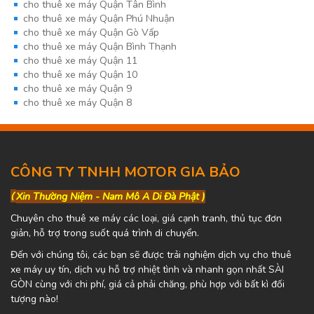
cho thuê xe máy Quận Tân Bình
cho thuê xe máy Quận Phú Nhuận
cho thuê xe máy Quận Gò Vấp
cho thuê xe máy Quận Bình Thạnh
cho thuê xe máy Quận 11
cho thuê xe máy Quận 10
cho thuê xe máy Quận 9
cho thuê xe máy Quận 8
CÔNG TY TNHH MOTOR GIA BẢO
(
Xin Thường Niệm - Nam Mô A Di Đà Phật )
Chuyên cho thuê xe máy các loại, giá cạnh tranh, thủ tục đơn
giản, hỗ trợ trong suốt quá trình di chuyển.
Đến với chúng tôi, các bạn sẽ được trải nghiệm dịch vụ cho thuê
xe máy uy tín, dịch vụ hỗ trợ nhiệt tình và nhanh gọn nhất SÀI
GÒN cùng với chi phí, giá cả phải chăng, phù hợp với bất kì đối
tượng nào!