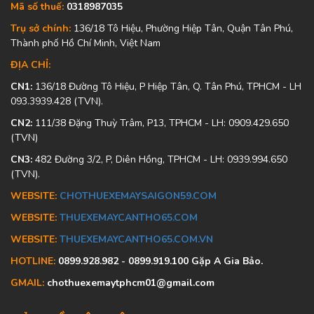
Mã số thuế:
0318987035
Trụ sở chính:
136/18 Tô Hiệu, Phường Hiệp Tân, Quận Tân Phú,
Thành phố Hồ Chí Minh, Việt Nam
ĐỊA CHỈ:
CN1:
136/18 Đường Tô Hiệu, P Hiệp Tân, Q. Tân Phú, TPHCM - LH
093.3939.428 (TVN).
CN2:
111/38 Đặng Thuỳ Trâm, P13, TPHCM - LH: 0909.429.650
(TVN)
CN3:
482 Đường 3/2, P, Diên Hồng, TPHCM - LH: 0939.994.650
(TVN).
WEBSITE:
CHOTHUEXEMAYSAIGON59.COM
WEBSITE:
THUEXEMAYCANTHO65.COM
WEBSITE:
THUEXEMAYCANTHO65.COM.VN
HOTLINE:
0899.928.982 - 0899.919.100 Gặp A Gia Bảo.
GMAIL:
chothuexemaytphcm01@gmail.com