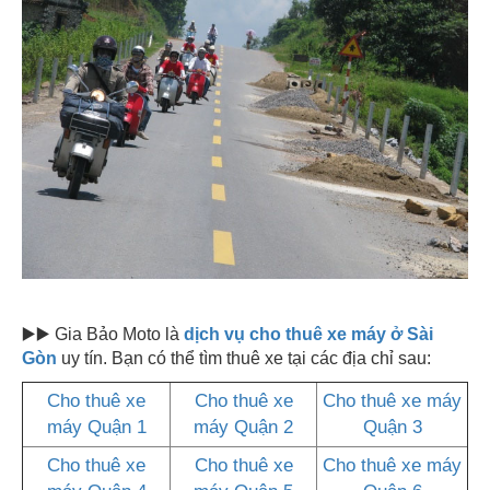
▶️▶️ Gia Bảo Moto là
dịch vụ cho thuê xe máy ở Sài
Gòn
uy tín. Bạn có thể tìm thuê xe tại các địa chỉ sau:
Cho thuê xe
Cho thuê xe
Cho thuê xe máy
máy Quận 1
máy Quận 2
Quận 3
Cho thuê xe
Cho thuê xe
Cho thuê xe máy