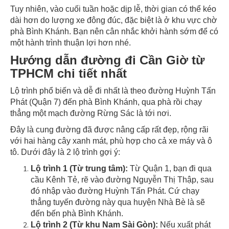
Tuy nhiên, vào cuối tuần hoặc dịp lễ, thời gian có thể kéo
dài hơn do lượng xe đông đúc, đặc biệt là ở khu vực chờ
phà Bình Khánh. Bạn nên cân nhắc khởi hành sớm để có
một hành trình thuận lợi hơn nhé.
Hướng dẫn đường đi Cần Giờ từ
TPHCM chi tiết nhất
Lộ trình phổ biến và dễ đi nhất là theo đường Huỳnh Tấn
Phát (Quận 7) đến phà Bình Khánh, qua phà rồi chạy
thẳng một mạch đường Rừng Sác là tới nơi.
Đây là cung đường đã được nâng cấp rất đẹp, rộng rãi
với hai hàng cây xanh mát, phù hợp cho cả xe máy và ô
tô. Dưới đây là 2 lộ trình gợi ý:
Lộ trình 1 (Từ trung tâm):
Từ Quận 1, bạn đi qua
cầu Kênh Tẻ, rẽ vào đường Nguyễn Thị Thập, sau
đó nhập vào đường Huỳnh Tấn Phát. Cứ chạy
thẳng tuyến đường này qua huyện Nhà Bè là sẽ
đến bến phà Bình Khánh.
Lộ trình 2 (Từ khu Nam Sài Gòn):
Nếu xuất phát