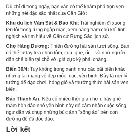
Dù chỉ đi trong ngày, bạn vẫn có thể khám phá trọn vẹn
những nét đặc sắc nhất của Cần Giờ:
Khu du lịch Vàm Sát & Đảo Khỉ:
Trải nghiệm đi xuồng
len lỏi trong rừng ngập mặn, xem hàng trăm chú khỉ tinh
nghịch và tìm hiểu về Căn cứ Rừng Sác lịch sử.
Chợ Hàng Dương:
Thiên đường hải sản tươi sống. Bạn
có thể tự tay lựa chọn tôm, cua, ghẹ, ốc... và nhờ người
dân chế biến tại chỗ với giá cực kỳ phải chăng.
Biển 30/4:
Tuy không trong xanh như các bãi biển khác
nhưng lại mang vẻ đẹp mộc mạc, yên bình. Đây là nơi lý
tưởng để dạo chơi, hóng gió và thưởng thức hải sản ven
biển.
Đảo Thạnh An:
Nếu có nhiều thời gian hơn, hãy ghé
thăm hòn đảo nhỏ yên bình này để cảm nhận cuộc sống
ngư dân và chụp những bức ảnh "sống ảo" trên con
đường đê đá độc đáo.
Lời kết