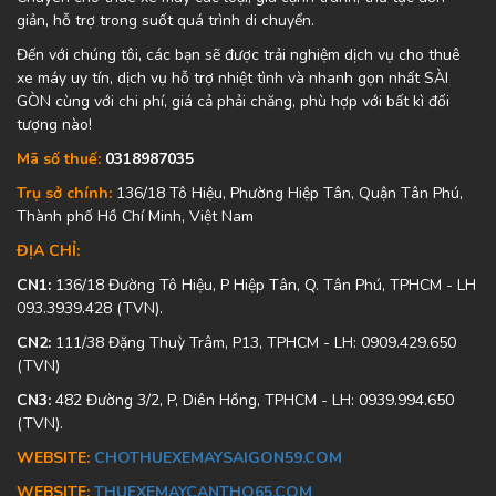
giản, hỗ trợ trong suốt quá trình di chuyển.
Đến với chúng tôi, các bạn sẽ được trải nghiệm dịch vụ cho thuê
xe máy uy tín, dịch vụ hỗ trợ nhiệt tình và nhanh gọn nhất SÀI
GÒN cùng với chi phí, giá cả phải chăng, phù hợp với bất kì đối
tượng nào!
Mã số thuế:
0318987035
Trụ sở chính:
136/18 Tô Hiệu, Phường Hiệp Tân, Quận Tân Phú,
Thành phố Hồ Chí Minh, Việt Nam
ĐỊA CHỈ:
CN1:
136/18 Đường Tô Hiệu, P Hiệp Tân, Q. Tân Phú, TPHCM - LH
093.3939.428 (TVN).
CN2:
111/38 Đặng Thuỳ Trâm, P13, TPHCM - LH: 0909.429.650
(TVN)
CN3:
482 Đường 3/2, P, Diên Hồng, TPHCM - LH: 0939.994.650
(TVN).
WEBSITE:
CHOTHUEXEMAYSAIGON59.COM
WEBSITE:
THUEXEMAYCANTHO65.COM