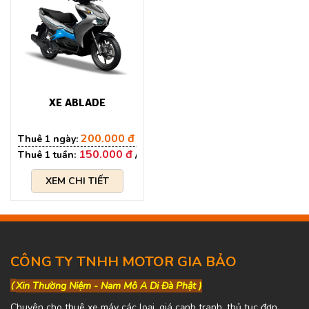
XE ABLADE
200.000 đ
150.000 đ
XEM CHI TIẾT
CÔNG TY TNHH MOTOR GIA BẢO
(
Xin Thường Niệm - Nam Mô A Di Đà Phật )
Chuyên cho thuê xe máy các loại, giá cạnh tranh, thủ tục đơn