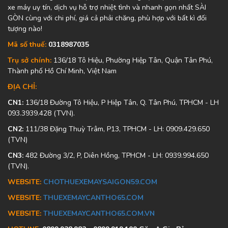
xe máy uy tín, dịch vụ hỗ trợ nhiệt tình và nhanh gọn nhất SÀI
GÒN cùng với chi phí, giá cả phải chăng, phù hợp với bất kì đối
tượng nào!
Mã số thuế:
0318987035
Trụ sở chính:
136/18 Tô Hiệu, Phường Hiệp Tân, Quận Tân Phú,
Thành phố Hồ Chí Minh, Việt Nam
ĐỊA CHỈ:
CN1:
136/18 Đường Tô Hiệu, P Hiệp Tân, Q. Tân Phú, TPHCM - LH
093.3939.428 (TVN).
CN2:
111/38 Đặng Thuỳ Trâm, P13, TPHCM - LH: 0909.429.650
(TVN)
CN3:
482 Đường 3/2, P, Diên Hồng, TPHCM - LH: 0939.994.650
(TVN).
WEBSITE:
CHOTHUEXEMAYSAIGON59.COM
WEBSITE:
THUEXEMAYCANTHO65.COM
WEBSITE:
THUEXEMAYCANTHO65.COM.VN