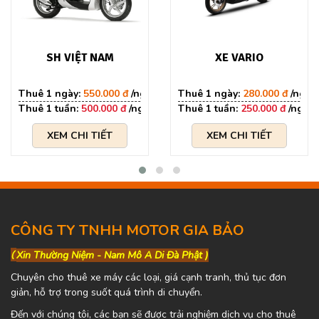
SH VIỆT NAM
XE VARIO
550.000 đ
280.000 đ
500.000 đ
250.000 đ
XEM CHI TIẾT
XEM CHI TIẾT
CÔNG TY TNHH MOTOR GIA BẢO
(
Xin Thường Niệm - Nam Mô A Di Đà Phật )
Chuyên cho thuê xe máy các loại, giá cạnh tranh, thủ tục đơn
giản, hỗ trợ trong suốt quá trình di chuyển.
Đến với chúng tôi, các bạn sẽ được trải nghiệm dịch vụ cho thuê