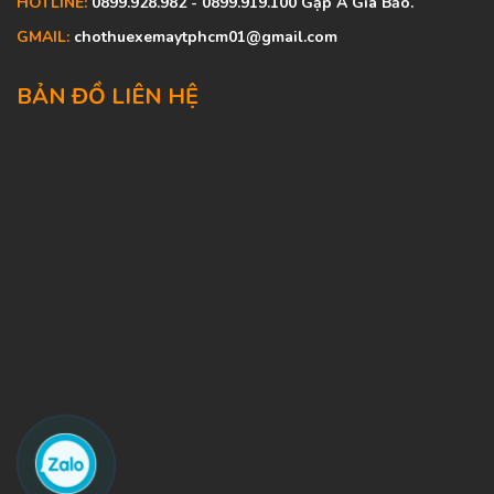
HOTLINE:
0899.928.982 - 0899.919.100 Gặp A Gia Bảo.
GMAIL:
chothuexemaytphcm01@gmail.com
BẢN ĐỒ LIÊN HỆ