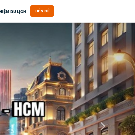
LIÊN HỆ
HIỆM DU LỊCH
Next