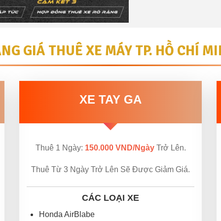
NG GIÁ THUÊ XE MÁY TP. HỒ CHÍ M
XE TAY GA
Thuê 1 Ngày:
150.000 VND/Ngày
Trở Lên.
Thuê Từ 3 Ngày Trở Lên Sẽ Được Giảm Giá.
CÁC LOẠI XE
Honda AirBlabe