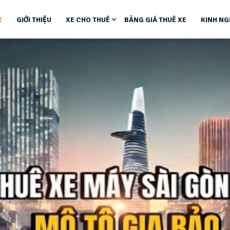
E
GIỚI THIỆU
XE CHO THUÊ
BẢNG GIÁ THUÊ XE
KINH NG