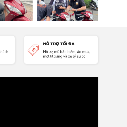
HỖ TRỢ TỐI ĐA
 khách
Hỗ trợ mũ bảo hiểm, áo mưa,
một lít xăng và xử lý sự cố