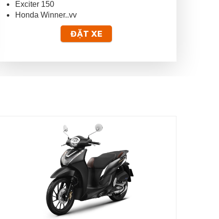
Exciter 150
Honda Winner..vv
ĐẶT XE