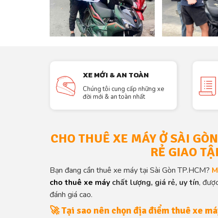
XE MỚI & AN TOÀN
Chúng tôi cung cấp những xe
đời mới & an toàn nhất
CHO THUÊ XE MÁY Ở SÀI GÒ
RẺ GIAO TẬ
Bạn đang cần thuê xe máy tại Sài Gòn TP.HCM?
M
cho
thuê xe máy
chất lượng, giá rẻ, uy tín
, đượ
đánh giá cao.
🚀
Tại sao nên chọn địa điểm thuê xe má