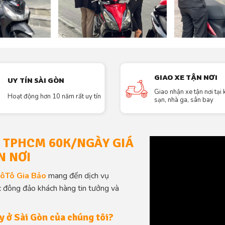
GIAO XE TẬN NƠI
UY TÍN SÀI GÒN
Giao nhận xe tận nơi tại
Hoạt động hơn 10 năm rất uy tín
sạn, nhà ga, sân bay
N TPHCM 60K/NGÀY GIÁ
N NƠI
ôTô Gia Bảo
mang đến dịch vụ
c đông đảo khách hàng tin tưởng và
y ở Sài Gòn của chúng tôi?