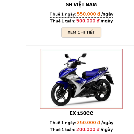
SH VIỆT NAM
550.000 đ
500.000 đ
XEM CHI TIẾT
EX 150CC
250.000 đ
200.000 đ