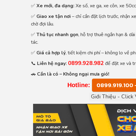
✅
Xe mới, đa dạng:
Xe số, xe ga, xe côn, xe 50cc
✅
Giao xe tận nơi
– chỉ cần đặt lịch trước, nhận 
chờ đợi lâu.
✅
Thủ tục nhanh gọn
, hỗ trợ thuê ngắn hạn & dài
tác.
✅
Giá cả hợp lý
, tiết kiệm chi phí – không lo về p
0899.928.982
📞
Liên hệ ngay:
để đặt xe và tr
🚗
Cần là có – Không ngại mưa gió!
0899.919.100 
Hotline:
Giới Thiệu - Clic