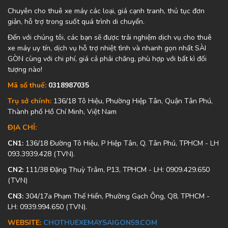
Chuyên cho thuê xe máy các loại, giá cạnh tranh, thủ tục đơn
giản, hỗ trợ trong suốt quá trình di chuyển.
Đến với chúng tôi, các bạn sẽ được trải nghiệm dịch vụ cho thuê
xe máy uy tín, dịch vụ hỗ trợ nhiệt tình và nhanh gọn nhất SÀI
GÒN cùng với chi phí, giá cả phải chăng, phù hợp với bất kì đối
tượng nào!
Mã số thuế:
0318987035
Trụ sở chính:
136/18 Tô Hiệu, Phường Hiệp Tân, Quận Tân Phú,
Thành phố Hồ Chí Minh, Việt Nam
ĐỊA CHỈ:
CN1:
136/18 Đường Tô Hiệu, P Hiệp Tân, Q. Tân Phú, TPHCM - LH
093.3939.428 (TVN).
CN2:
111/38 Đặng Thuỳ Trâm, P13, TPHCM - LH: 0909.429.650
(TVN)
CN3:
304/17a Phạm Thế Hiển, Phường Gạch Ông, Q8, TPHCM -
LH: 0939.994.650 (TVN).
WEBSITE:
CHOTHUEXEMAYSAIGON59.COM