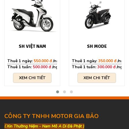
SH VIỆT NAM
SH MODE
550.000 đ
350.000 đ
500.000 đ
300.000 đ
XEM CHI TIẾT
XEM CHI TIẾT
CÔNG TY TNHH MOTOR GIA BẢO
(
Xin Thường Niệm - Nam Mô A Di Đà Phật )