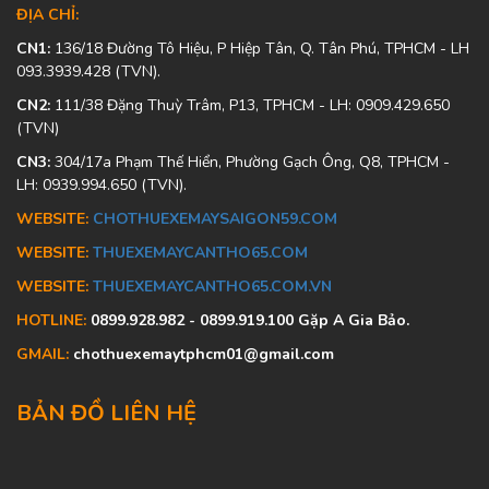
ĐỊA CHỈ:
CN1:
136/18 Đường Tô Hiệu, P Hiệp Tân, Q. Tân Phú, TPHCM - LH
093.3939.428 (TVN).
CN2:
111/38 Đặng Thuỳ Trâm, P13, TPHCM - LH: 0909.429.650
(TVN)
CN3:
304/17a Phạm Thế Hiển, Phường Gạch Ông, Q8, TPHCM -
LH: 0939.994.650 (TVN).
WEBSITE:
CHOTHUEXEMAYSAIGON59.COM
WEBSITE:
THUEXEMAYCANTHO65.COM
WEBSITE:
THUEXEMAYCANTHO65.COM.VN
HOTLINE:
0899.928.982 - 0899.919.100 Gặp A Gia Bảo.
GMAIL:
chothuexemaytphcm01@gmail.com
BẢN ĐỒ LIÊN HỆ