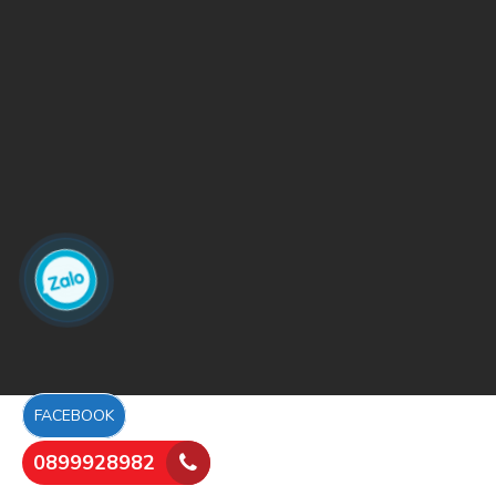
FACEBOOK
0899928982