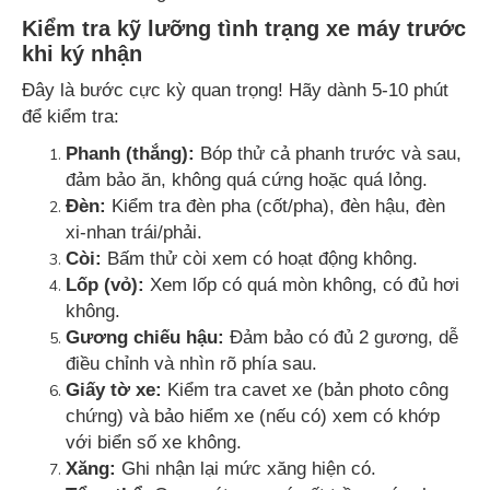
Kiểm tra kỹ lưỡng tình trạng xe máy trước
khi ký nhận
Đây là bước cực kỳ quan trọng! Hãy dành 5-10 phút
để kiểm tra:
Phanh (thắng):
Bóp thử cả phanh trước và sau,
đảm bảo ăn, không quá cứng hoặc quá lỏng.
Đèn:
Kiểm tra đèn pha (cốt/pha), đèn hậu, đèn
xi-nhan trái/phải.
Còi:
Bấm thử còi xem có hoạt động không.
Lốp (vỏ):
Xem lốp có quá mòn không, có đủ hơi
không.
Gương chiếu hậu:
Đảm bảo có đủ 2 gương, dễ
điều chỉnh và nhìn rõ phía sau.
Giấy tờ xe:
Kiểm tra cavet xe (bản photo công
chứng) và bảo hiểm xe (nếu có) xem có khớp
với biển số xe không.
Xăng:
Ghi nhận lại mức xăng hiện có.