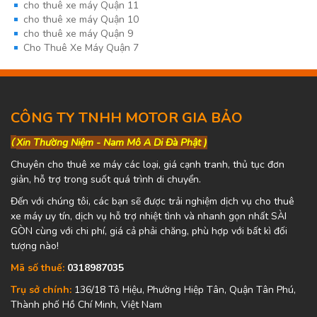
cho thuê xe máy Quận 11
cho thuê xe máy Quận 10
cho thuê xe máy Quận 9
Cho Thuê Xe Máy Quận 7
CÔNG TY TNHH MOTOR GIA BẢO
(
Xin Thường Niệm - Nam Mô A Di Đà Phật )
Chuyên cho thuê xe máy các loại, giá cạnh tranh, thủ tục đơn
giản, hỗ trợ trong suốt quá trình di chuyển.
Đến với chúng tôi, các bạn sẽ được trải nghiệm dịch vụ cho thuê
xe máy uy tín, dịch vụ hỗ trợ nhiệt tình và nhanh gọn nhất SÀI
GÒN cùng với chi phí, giá cả phải chăng, phù hợp với bất kì đối
tượng nào!
Mã số thuế:
0318987035
Trụ sở chính:
136/18 Tô Hiệu, Phường Hiệp Tân, Quận Tân Phú,
Thành phố Hồ Chí Minh, Việt Nam