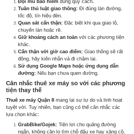
Đội mũ bảo hiểm
đúng quy cách
.
Tuân thủ luật giao thông:
Đi đúng làn đường,
tốc độ, tín hiệu đèn.
Quan sát cẩn thận:
Đặc biệt khi qua giao lộ,
chuyển làn hoặc rẽ.
Giữ khoảng cách an toàn
với các phương tiện
khác.
Cẩn thận với giờ cao điểm:
Giao thông sẽ rất
đông, hãy kiên nhẫn và đi chậm lại.
Sử dụng Google Maps hoặc ứng dụng dẫn
đường:
Nếu bạn chưa quen đường.
Cân nhắc thuê xe máy so với các phương
tiện thay thế
Thuê xe máy Quận 8
mang lại sự tự do và linh hoạt
tuyệt vời. Tuy nhiên, bạn cũng có thể cân nhắc các
lựa chọn khác:
GrabBike/Gojek:
Tiện lợi cho quãng đường
ngắn, không cần lo tìm chỗ đậu xe hay xăng cộ,