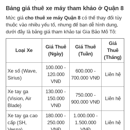
Bảng giá thuê xe máy tham khảo ở Quận 8
Mức giá
cho thuê xe máy Quận 8
có thể thay đổi tùy
thuộc vào nhiều yếu tố, nhưng để bạn dễ hình dung,
dưới đây là bảng giá tham khảo tại Gia Bảo Mô Tô:
Giá
Giá Thuê
Giá Thuê
Loại Xe
Thuê
(Ngày)
(Tuần)
(Tháng)
100.000 -
Xe số (Wave,
600.000 -
120.000
Liên hệ
Sirius)
700.000 VNĐ
VNĐ
Xe tay ga
130.000 -
750.000 -
(Vision, Air
150.000
Liên hệ
900.000 VNĐ
Blade)
VNĐ
Xe tay ga cao
180.000 -
1.000.000 -
cấp (SH,
250.000
1.500.000
Liên hệ
Vespa)
VNĐ
VNĐ