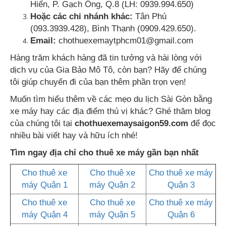
Hiển, P. Gạch Ông, Q.8 (LH: 0939.994.650)
Hoặc các chi nhánh khác:
Tân Phú
(093.3939.428), Bình Thạnh (0909.429.650).
Email:
chothuexemaytphcm01@gmail.com
Hàng trăm khách hàng đã tin tưởng và hài lòng với
dịch vụ của Gia Bảo Mô Tô, còn bạn? Hãy để chúng
tôi giúp chuyến đi của bạn thêm phần trọn vẹn!
Muốn tìm hiểu thêm về các mẹo du lịch Sài Gòn bằng
xe máy hay các địa điểm thú vị khác? Ghé thăm blog
của chúng tôi tại
chothuexemaysaigon59.com
để đọc
nhiều bài viết hay và hữu ích nhé!
Tìm ngay địa chỉ cho thuê xe máy gần bạn nhất
Cho thuê xe
Cho thuê xe
Cho thuê xe máy
máy Quận 1
máy Quận 2
Quận 3
Cho thuê xe
Cho thuê xe
Cho thuê xe máy
máy Quận 4
máy Quận 5
Quận 6