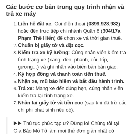
Các bước cơ bản trong quy trình nhận và
trả xe máy
Liên hệ đặt xe:
Gọi điện thoại (
0899.928.982
)
hoặc đến trực tiếp chi nhánh Quận 8 (
304/17a
Phạm Thế Hiển
) để chọn xe và thời gian thuê.
Chuẩn bị giấy tờ và đặt cọc.
Kiểm tra xe kỹ lưỡng:
Cùng nhân viên kiểm tra
tình trạng xe (xăng, đèn, phanh, còi, lốp,
gương...) và ghi nhận vào biên bản bàn giao.
Ký hợp đồng và thanh toán tiền thuê.
Nhận xe, mũ bảo hiểm và bắt đầu hành trình.
Trả xe:
Mang xe đến đúng hẹn, cùng nhân viên
kiểm tra lại tình trạng xe.
Nhận lại giấy tờ và tiền cọc
(sau khi đã trừ các
chi phí phát sinh nếu có).
▶️▶️ Thủ tục phức tạp ư? Đừng lo! Chúng tôi tại
Gia Bảo Mô Tô làm mọi thứ đơn giản nhất có