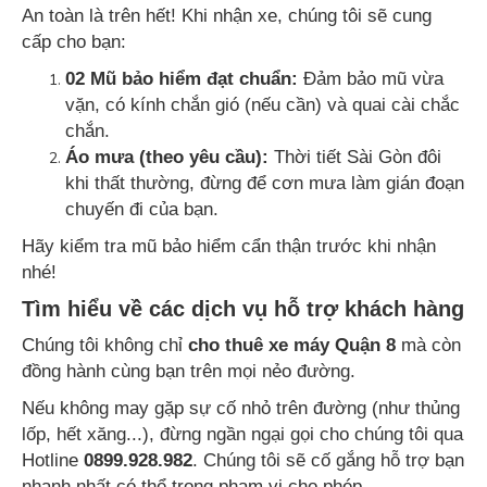
An toàn là trên hết! Khi nhận xe, chúng tôi sẽ cung
cấp cho bạn:
02 Mũ bảo hiểm đạt chuẩn:
Đảm bảo mũ vừa
vặn, có kính chắn gió (nếu cần) và quai cài chắc
chắn.
Áo mưa (theo yêu cầu):
Thời tiết Sài Gòn đôi
khi thất thường, đừng để cơn mưa làm gián đoạn
chuyến đi của bạn.
Hãy kiểm tra mũ bảo hiểm cẩn thận trước khi nhận
nhé!
Tìm hiểu về các dịch vụ hỗ trợ khách hàng
Chúng tôi không chỉ
cho thuê xe máy Quận 8
mà còn
đồng hành cùng bạn trên mọi nẻo đường.
Nếu không may gặp sự cố nhỏ trên đường (như thủng
lốp, hết xăng...), đừng ngần ngại gọi cho chúng tôi qua
Hotline
0899.928.982
. Chúng tôi sẽ cố gắng hỗ trợ bạn
nhanh nhất có thể trong phạm vi cho phép.