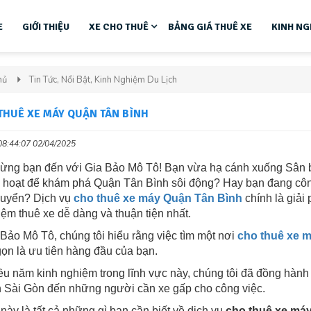
E
GIỚI THIỆU
XE CHO THUÊ
BẢNG GIÁ THUÊ XE
KINH NG
hủ
Tin Tức, Nổi Bật, Kinh Nghiệm Du Lịch
THUÊ XE MÁY QUẬN TÂN BÌNH
08:44:07 02/04/2025
ng bạn đến với Gia Bảo Mô Tô! Bạn vừa hạ cánh xuống Sân 
nh hoạt để khám phá Quận Tân Bình sôi động? Hay bạn đang công
huyển? Dịch vụ
cho thuê xe máy Quận Tân Bình
chính là giải
hiệm thuê xe dễ dàng và thuận tiện nhất.
 Bảo Mô Tô, chúng tôi hiểu rằng việc tìm một nơi
cho thuê xe 
ọn là ưu tiên hàng đầu của bạn.
ều năm kinh nghiệm trong lĩnh vực này, chúng tôi đã đồng hành
 Sài Gòn đến những người cần xe gấp cho công việc.
 này là tất cả những gì bạn cần biết về dịch vụ
cho thuê xe má