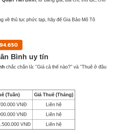
g về thủ tục phức tạp, hãy để Gia Bảo Mô Tô
!
994.650
ân Bình uy tín
nh
chắc chắn là: "Giá cả thế nào?" và "Thuê ở đâu
uê (Tuần)
Giá Thuê (Tháng)
 700.000 VNĐ
Liên hệ
 900.000 VNĐ
Liên hệ
 1.500.000 VNĐ
Liên hệ