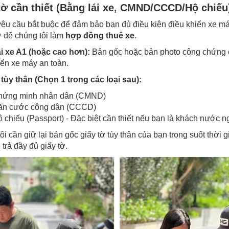
tờ cần thiết (Bằng lái xe, CMND/CCCD/Hộ chiếu
yêu cầu bắt buộc để đảm bảo bạn đủ điều kiện điều khiển xe má
ở để chúng tôi làm
hợp đồng thuê xe
.
i xe A1 (hoặc cao hơn):
Bản gốc hoặc bản photo công chứng c
iển xe máy an toàn.
 tùy thân (Chọn 1 trong các loại sau):
hứng minh nhân dân (CMND)
ăn cước công dân (CCCD)
 chiếu (Passport) - Đặc biệt cần thiết nếu bạn là khách nước n
i cần giữ lại bản gốc giấy tờ tùy thân của bạn trong suốt thời g
trả đầy đủ giấy tờ.