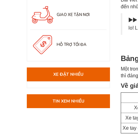
đến nhữ
GIAO XE TẬN NƠI
▶️▶️
lo! 
HỖ TRỢ TỐI ĐA
Bảng
Một tro
XE ĐẶT NHIỀU
thì đáng
Về gi
TIN XEM NHIỀU
X
Xe ta
Xe tay