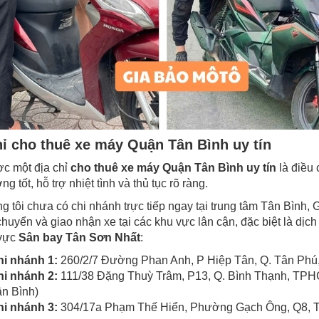
hỉ cho thuê xe máy Quận Tân Bình uy tín
c một địa chỉ
cho thuê xe máy Quận Tân Bình uy tín
là điều
ng tốt, hỗ trợ nhiệt tình và thủ tục rõ ràng.
g tôi chưa có chi nhánh trực tiếp ngay tại trung tâm Tân Bình, 
 chuyển và giao nhận xe tại các khu vực lân cận, đặc biệt là dịc
 vực
Sân bay Tân Sơn Nhất
:
hi nhánh 1:
260/2/7 Đường Phan Anh, P Hiệp Tân, Q. Tân Phú
hi nhánh 2:
111/38 Đặng Thuỳ Trâm, P13, Q. Bình Thạnh, TPHC
n Bình)
hi nhánh 3:
304/17a Phạm Thế Hiển, Phường Gạch Ông, Q8, T