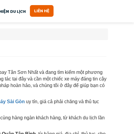
LIÊN HỆ
HIỆM DU LỊCH
bay Tân Sơn Nhất và đang tìm kiếm một phương
 tác tại đây và cần một chiếc xe máy đáng tin cậy
 pháp hoàn hảo, và chúng tôi ở đây để giúp bạn có
máy Sài Gòn
uy tín, giá cả phải chăng và thủ tục
 cùng hàng ngàn khách hàng, từ khách du lịch lần
y Quận Tân Bình
, từ bảng giá, địa chỉ, thủ tục, cho