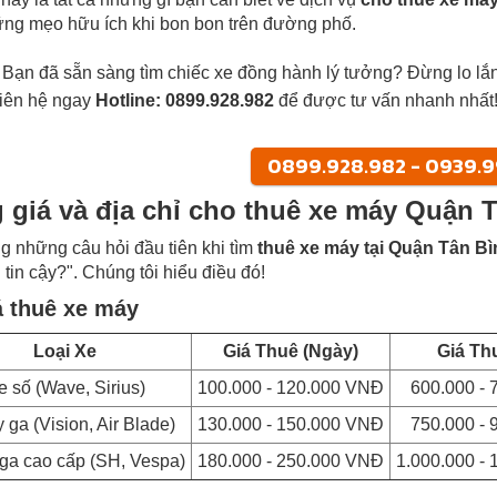
ng mẹo hữu ích khi bon bon trên đường phố.
Bạn đã sẵn sàng tìm chiếc xe đồng hành lý tưởng? Đừng lo lắn
Liên hệ ngay
Hotline: 0899.928.982
để được tư vấn nhanh nhất
0899.928.982 - 0939.
 giá và địa chỉ cho thuê xe máy Quận T
ng những câu hỏi đầu tiên khi tìm
thuê xe máy tại Quận Tân Bì
 tin cậy?". Chúng tôi hiểu điều đó!
á thuê xe máy
Loại Xe
Giá Thuê (Ngày)
Giá Th
e số (Wave, Sirius)
100.000 - 120.000 VNĐ
600.000 -
y ga (Vision, Air Blade)
130.000 - 150.000 VNĐ
750.000 -
 ga cao cấp (SH, Vespa)
180.000 - 250.000 VNĐ
1.000.000 -