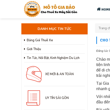
HOM
Trang c
DANH MỤC TIN TỨC
CHO 
Bảng Giá Thuê Xe
Giới Thiệu
Đăng lúc 
Tin Tức, Nổi Bật, Kinh Nghiệm Du Lịch
Chào mừ
tiện li
để di c
XE MỚI & AN TOÀN
trải ng
Tại Gia
nhanh g
Với nhi
UY TÍN SÀI GÒN
đầu đến
Bài viết