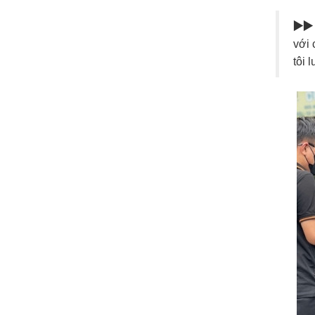
▶️▶️
với 
tôi 