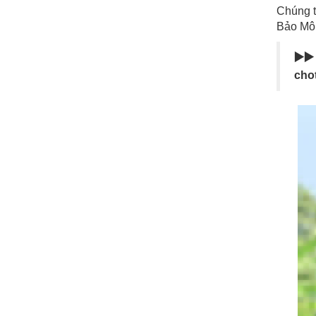
Chúng t
Bảo Mô
▶️▶️
cho