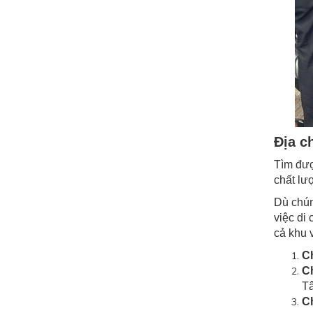
Địa c
Tìm đượ
chất lượ
Dù chún
việc di
cả khu
C
C
Tâ
C