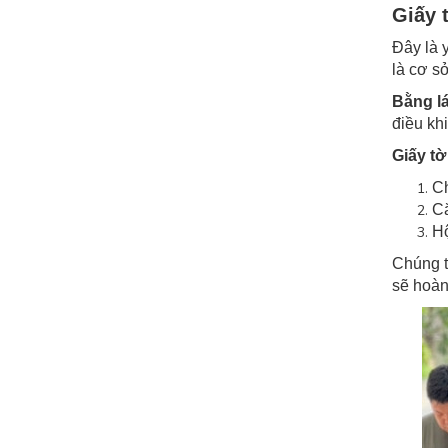
Giấy 
Đây là 
là cơ s
Bằng lá
điều kh
Giấy tờ
C
C
Hộ
Chúng tô
sẽ hoàn 