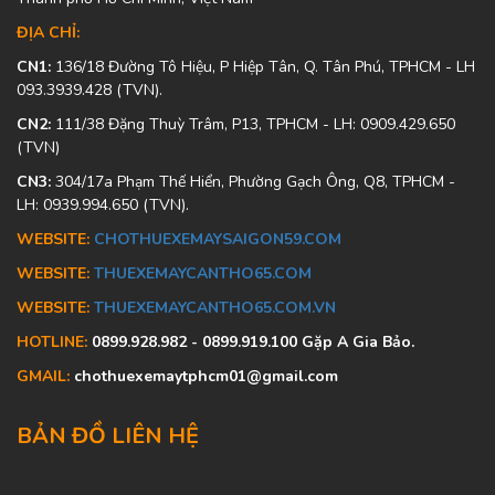
ĐỊA CHỈ:
CN1:
136/18 Đường Tô Hiệu, P Hiệp Tân, Q. Tân Phú, TPHCM - LH
093.3939.428 (TVN).
CN2:
111/38 Đặng Thuỳ Trâm, P13, TPHCM - LH: 0909.429.650
(TVN)
CN3:
304/17a Phạm Thế Hiển, Phường Gạch Ông, Q8, TPHCM -
LH: 0939.994.650 (TVN).
WEBSITE:
CHOTHUEXEMAYSAIGON59.COM
WEBSITE:
THUEXEMAYCANTHO65.COM
WEBSITE:
THUEXEMAYCANTHO65.COM.VN
HOTLINE:
0899.928.982 - 0899.919.100 Gặp A Gia Bảo.
GMAIL:
chothuexemaytphcm01@gmail.com
BẢN ĐỒ LIÊN HỆ