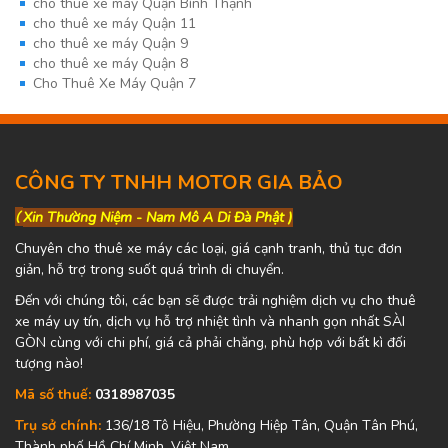
cho thuê xe máy Quận Bình Thạnh
cho thuê xe máy Quận 11
cho thuê xe máy Quận 9
cho thuê xe máy Quận 8
Cho Thuê Xe Máy Quận 7
CÔNG TY TNHH MOTOR GIA BẢO
(
Xin Thường Niệm - Nam Mô A Di Đà Phật )
Chuyên cho thuê xe máy các loại, giá cạnh tranh, thủ tục đơn
giản, hỗ trợ trong suốt quá trình di chuyển.
Đến với chúng tôi, các bạn sẽ được trải nghiệm dịch vụ cho thuê
xe máy uy tín, dịch vụ hỗ trợ nhiệt tình và nhanh gọn nhất SÀI
GÒN cùng với chi phí, giá cả phải chăng, phù hợp với bất kì đối
tượng nào!
Mã số thuế:
0318987035
Trụ sở chính:
136/18 Tô Hiệu, Phường Hiệp Tân, Quận Tân Phú,
Thành phố Hồ Chí Minh, Việt Nam