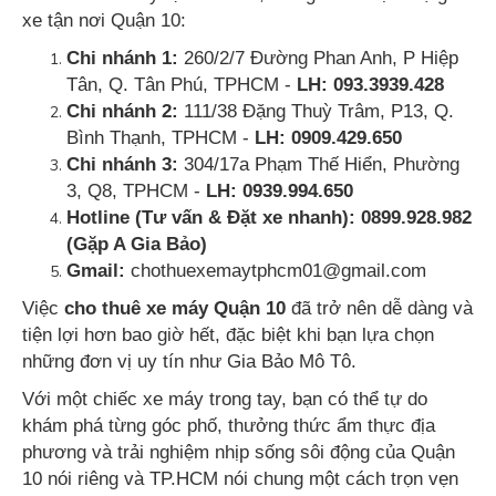
xe tận nơi Quận 10:
Chi nhánh 1:
260/2/7 Đường Phan Anh, P Hiệp
Tân, Q. Tân Phú, TPHCM -
LH: 093.3939.428
Chi nhánh 2:
111/38 Đặng Thuỳ Trâm, P13, Q.
Bình Thạnh, TPHCM -
LH: 0909.429.650
Chi nhánh 3:
304/17a Phạm Thế Hiển, Phường
3, Q8, TPHCM -
LH: 0939.994.650
Hotline (Tư vấn & Đặt xe nhanh): 0899.928.982
(Gặp A Gia Bảo)
Gmail:
chothuexemaytphcm01@gmail.com
Việc
cho thuê xe máy Quận 10
đã trở nên dễ dàng và
tiện lợi hơn bao giờ hết, đặc biệt khi bạn lựa chọn
những đơn vị uy tín như Gia Bảo Mô Tô.
Với một chiếc xe máy trong tay, bạn có thể tự do
khám phá từng góc phố, thưởng thức ẩm thực địa
phương và trải nghiệm nhịp sống sôi động của Quận
10 nói riêng và TP.HCM nói chung một cách trọn vẹn