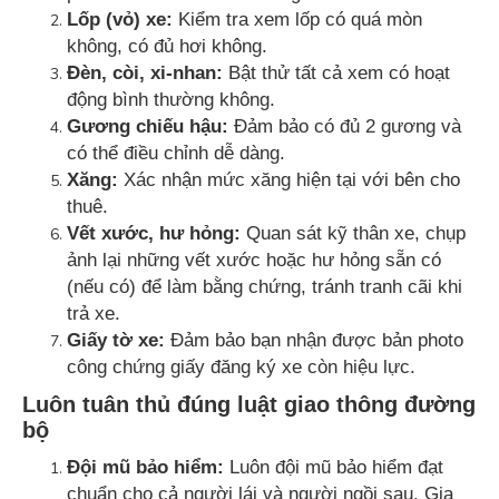
Lốp (vỏ) xe:
Kiểm tra xem lốp có quá mòn
không, có đủ hơi không.
Đèn, còi, xi-nhan:
Bật thử tất cả xem có hoạt
động bình thường không.
Gương chiếu hậu:
Đảm bảo có đủ 2 gương và
có thể điều chỉnh dễ dàng.
Xăng:
Xác nhận mức xăng hiện tại với bên cho
thuê.
Vết xước, hư hỏng:
Quan sát kỹ thân xe, chụp
ảnh lại những vết xước hoặc hư hỏng sẵn có
(nếu có) để làm bằng chứng, tránh tranh cãi khi
trả xe.
Giấy tờ xe:
Đảm bảo bạn nhận được bản photo
công chứng giấy đăng ký xe còn hiệu lực.
Luôn tuân thủ đúng luật giao thông đường
bộ
Đội mũ bảo hiểm:
Luôn đội mũ bảo hiểm đạt
chuẩn cho cả người lái và người ngồi sau. Gia