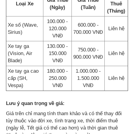
Giá Thuê
Giá Thuê
Loại Xe
Thuê
(Ngày)
(Tuần)
(Tháng)
100.000 -
Xe số (Wave,
600.000 -
120.000
Liên hệ
Sirius)
700.000 VNĐ
VNĐ
Xe tay ga
130.000 -
750.000 -
(Vision, Air
150.000
Liên hệ
900.000 VNĐ
Blade)
VNĐ
Xe tay ga cao
180.000 -
1.000.000 -
cấp (SH,
250.000
1.500.000
Liên hệ
Vespa)
VNĐ
VNĐ
Lưu ý quan trọng về giá:
Giá trên chỉ mang tính tham khảo và có thể thay đổi
tùy thuộc vào đời xe, tình trạng xe, thời điểm thuê
(ngày lễ, Tết giá có thể cao hơn) và thời gian thuê