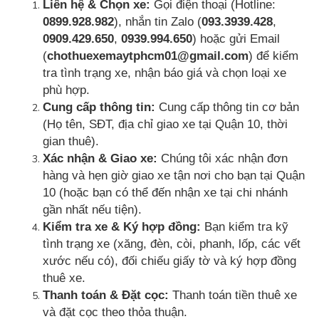
Liên hệ & Chọn xe:
Gọi điện thoại (Hotline:
0899.928.982
), nhắn tin Zalo (
093.3939.428
,
0909.429.650
,
0939.994.650
) hoặc gửi Email
(
chothuexemaytphcm01@gmail.com
) để kiểm
tra tình trạng xe, nhận báo giá và chọn loại xe
phù hợp.
Cung cấp thông tin:
Cung cấp thông tin cơ bản
(Họ tên, SĐT, địa chỉ giao xe tại Quận 10, thời
gian thuê).
Xác nhận & Giao xe:
Chúng tôi xác nhận đơn
hàng và hẹn giờ giao xe tận nơi cho bạn tại Quận
10 (hoặc bạn có thể đến nhận xe tại chi nhánh
gần nhất nếu tiện).
Kiểm tra xe & Ký hợp đồng:
Bạn kiểm tra kỹ
tình trạng xe (xăng, đèn, còi, phanh, lốp, các vết
xước nếu có), đối chiếu giấy tờ và ký hợp đồng
thuê xe.
Thanh toán & Đặt cọc:
Thanh toán tiền thuê xe
và đặt cọc theo thỏa thuận.