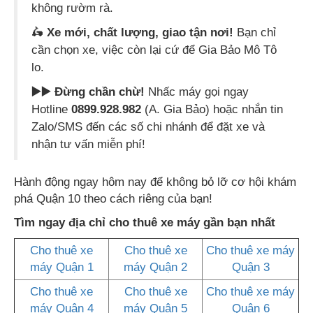
không rườm rà.
🛵
Xe mới, chất lượng, giao tận nơi!
Bạn chỉ
cần chọn xe, việc còn lại cứ để Gia Bảo Mô Tô
lo.
▶️▶️ Đừng chần chừ!
Nhấc máy gọi ngay
Hotline
0899.928.982
(A. Gia Bảo) hoặc nhắn tin
Zalo/SMS đến các số chi nhánh để đặt xe và
nhận tư vấn miễn phí!
Hành động ngay hôm nay để không bỏ lỡ cơ hội khám
phá Quận 10 theo cách riêng của bạn!
Tìm ngay địa chỉ cho thuê xe máy gần bạn nhất
Cho thuê xe
Cho thuê xe
Cho thuê xe máy
máy Quận 1
máy Quận 2
Quận 3
Cho thuê xe
Cho thuê xe
Cho thuê xe máy
máy Quận 4
máy Quận 5
Quận 6