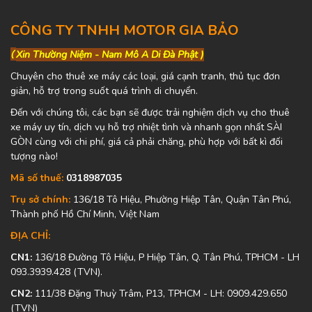
CÔNG TY TNHH MOTOR GIA BẢO
(
Xin Thường Niệm - Nam Mô A Di Đà Phật )
Chuyên cho thuê xe máy các loại, giá cạnh tranh, thủ tục đơn
giản, hỗ trợ trong suốt quá trình di chuyển.
Đến với chúng tôi, các bạn sẽ được trải nghiệm dịch vụ cho thuê
xe máy uy tín, dịch vụ hỗ trợ nhiệt tình và nhanh gọn nhất SÀI
GÒN cùng với chi phí, giá cả phải chăng, phù hợp với bất kì đối
tượng nào!
Mã số thuế:
0318987035
Trụ sở chính:
136/18 Tô Hiệu, Phường Hiệp Tân, Quận Tân Phú,
Thành phố Hồ Chí Minh, Việt Nam
ĐỊA CHỈ:
CN1:
136/18 Đường Tô Hiệu, P Hiệp Tân, Q. Tân Phú, TPHCM - LH
093.3939.428 (TVN).
CN2:
111/38 Đặng Thuỳ Trâm, P13, TPHCM - LH: 0909.429.650
(TVN)