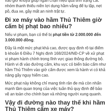
vào giờ khuya giúp ngăn chặn hiệu quả tình trạng các
nhóm thanh thiếu niên lợi dụng hầm vắng để tụ tập, nẹt
pô, đua xe, gây mất an ninh trật tự.
Đi xe máy vào hầm Thủ Thiêm giờ
cấm bị phạt bao nhiêu?
Nếu vi phạm, bạn có thể bị
phạt tiền từ 2.000.000 đến
3.000.000 đồng
.
Đây là một mức phạt khá cao, được quy định rõ tại điểm
b khoản 6 Điều 7 Nghị định 168/2024/NĐ-CP về xử phạt
vi phạm hành chính trong lĩnh vực giao thông đường bộ.
Hành vi đi vào đường cấm, khu vực có biển báo cấm như
hầm Thủ Thiêm vào giờ cấm được xem là hành vi có khả
năng gây nguy hiểm cao.
Mức phạt này không chỉ mang tính răn đe mà còn nhấn
mạnh tầm quan trọng của việc tuân thủ quy định để bảo
vệ an toàn cho chính bạn và những người xung quanh.
Vậy đi đường nào thay thế khi hầm
Thủ Thiêm cấm xe máy?