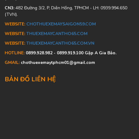
CN3:
482 Đường 3/2, P, Diên Hồng, TPHCM - LH: 0939.994.650
(TVN).
WEBSITE:
CHOTHUEXEMAYSAIGON59.COM
WEBSITE:
THUEXEMAYCANTHO65.COM
WEBSITE:
THUEXEMAYCANTHO65.COM.VN
HOTLINE:
0899.928.982 - 0899.919.100 Gặp A Gia Bảo.
GMAIL:
chothuexemaytphcm01@gmail.com
BẢN ĐỒ LIÊN HỆ