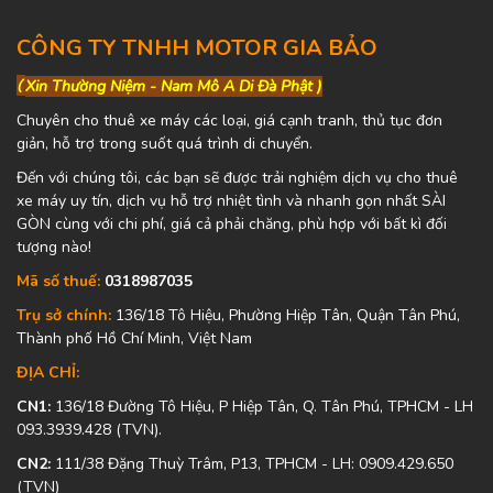
CÔNG TY TNHH MOTOR GIA BẢO
(
Xin Thường Niệm - Nam Mô A Di Đà Phật )
Chuyên cho thuê xe máy các loại, giá cạnh tranh, thủ tục đơn
giản, hỗ trợ trong suốt quá trình di chuyển.
Đến với chúng tôi, các bạn sẽ được trải nghiệm dịch vụ cho thuê
xe máy uy tín, dịch vụ hỗ trợ nhiệt tình và nhanh gọn nhất SÀI
GÒN cùng với chi phí, giá cả phải chăng, phù hợp với bất kì đối
tượng nào!
Mã số thuế:
0318987035
Trụ sở chính:
136/18 Tô Hiệu, Phường Hiệp Tân, Quận Tân Phú,
Thành phố Hồ Chí Minh, Việt Nam
ĐỊA CHỈ:
CN1:
136/18 Đường Tô Hiệu, P Hiệp Tân, Q. Tân Phú, TPHCM - LH
093.3939.428 (TVN).
CN2:
111/38 Đặng Thuỳ Trâm, P13, TPHCM - LH: 0909.429.650
(TVN)