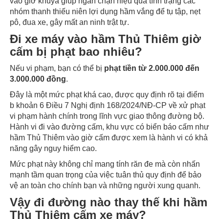
vào giờ khuya giúp ngăn chặn hiệu quả tình trạng các
nhóm thanh thiếu niên lợi dụng hầm vắng để tụ tập, nẹt
pô, đua xe, gây mất an ninh trật tự.
Đi xe máy vào hầm Thủ Thiêm giờ
cấm bị phạt bao nhiêu?
Nếu vi phạm, bạn có thể bị
phạt tiền từ 2.000.000 đến
3.000.000 đồng
.
Đây là một mức phạt khá cao, được quy định rõ tại điểm
b khoản 6 Điều 7 Nghị định 168/2024/NĐ-CP về xử phạt
vi phạm hành chính trong lĩnh vực giao thông đường bộ.
Hành vi đi vào đường cấm, khu vực có biển báo cấm như
hầm Thủ Thiêm vào giờ cấm được xem là hành vi có khả
năng gây nguy hiểm cao.
Mức phạt này không chỉ mang tính răn đe mà còn nhấn
mạnh tầm quan trọng của việc tuân thủ quy định để bảo
vệ an toàn cho chính bạn và những người xung quanh.
Vậy đi đường nào thay thế khi hầm
Thủ Thiêm cấm xe máy?