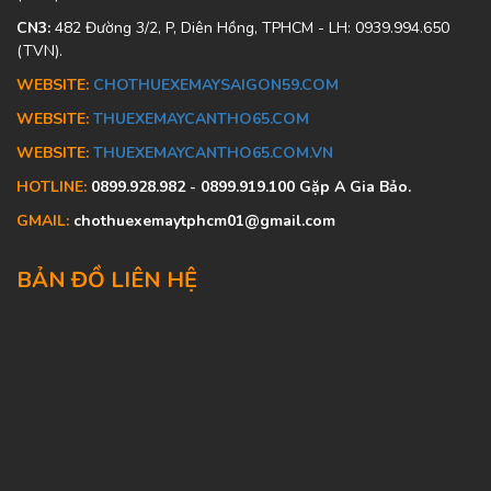
CN3:
482 Đường 3/2, P, Diên Hồng, TPHCM - LH: 0939.994.650
(TVN).
WEBSITE:
CHOTHUEXEMAYSAIGON59.COM
WEBSITE:
THUEXEMAYCANTHO65.COM
WEBSITE:
THUEXEMAYCANTHO65.COM.VN
HOTLINE:
0899.928.982 - 0899.919.100 Gặp A Gia Bảo.
GMAIL:
chothuexemaytphcm01@gmail.com
BẢN ĐỒ LIÊN HỆ