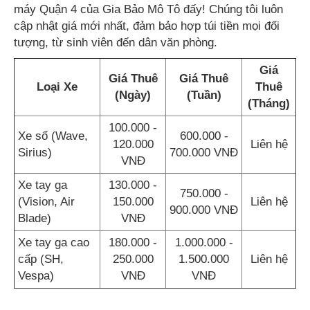
máy Quận 4 của Gia Bảo Mô Tô đấy! Chúng tôi luôn
cập nhật giá mới nhất, đảm bảo hợp túi tiền mọi đối
tượng, từ sinh viên đến dân văn phòng.
Giá
Giá Thuê
Giá Thuê
Loại Xe
Thuê
(Ngày)
(Tuần)
(Tháng)
100.000 -
Xe số (Wave,
600.000 -
120.000
Liên hệ
Sirius)
700.000 VNĐ
VNĐ
Xe tay ga
130.000 -
750.000 -
(Vision, Air
150.000
Liên hệ
900.000 VNĐ
Blade)
VNĐ
Xe tay ga cao
180.000 -
1.000.000 -
cấp (SH,
250.000
1.500.000
Liên hệ
Vespa)
VNĐ
VNĐ