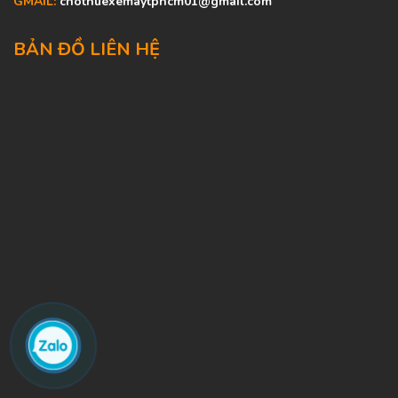
GMAIL:
chothuexemaytphcm01@gmail.com
BẢN ĐỒ LIÊN HỆ