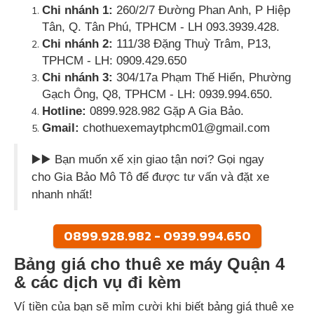
Chi nhánh 1:
260/2/7 Đường Phan Anh, P Hiệp
Tân, Q. Tân Phú, TPHCM - LH 093.3939.428.
Chi nhánh 2:
111/38 Đặng Thuỳ Trâm, P13,
TPHCM - LH: 0909.429.650
Chi nhánh 3:
304/17a Phạm Thế Hiển, Phường
Gạch Ông, Q8, TPHCM - LH: 0939.994.650.
Hotline:
0899.928.982 Gặp A Gia Bảo.
Gmail:
chothuexemaytphcm01@gmail.com
▶️▶️ Bạn muốn xế xịn giao tận nơi? Gọi ngay
cho Gia Bảo Mô Tô để được tư vấn và đặt xe
nhanh nhất!
0899.928.982 - 0939.994.650
Bảng giá cho thuê xe máy Quận 4
& các dịch vụ đi kèm
Ví tiền của bạn sẽ mỉm cười khi biết bảng giá thuê xe