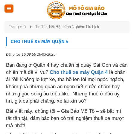
Trang chủ
Tin Tức, Nổi Bật, Kinh Nghiệm Du Lịch
CHO THUÊ XE MÁY QUẬN 4
Đăng lúc 16:09:56 26/03/2025
Bạn đang ở Quận 4 hay chuẩn bị quẩy Sài Gòn và cần
chiến mã để vi vu?
Cho thuê xe máy Quận 4
là chân
ái rồi! Không lo kẹt xe, tha hồ len lỏi mọi ngóc ngách,
khám phá những quán ăn ngon hết nước chấm hay
những góc sống ảo triệu like. Nhưng thuê ở đâu uy
tín, giá cả phải chăng, xe lại xịn sò?
Bài viết này, chúng tôi – Gia Bảo Mô Tô – sẽ bật mí
tất tần tật, đảm bảo bạn có trải nghiệm thuê xe mượt
mà nhất!