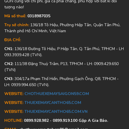
GÒN cùng với chi phí, giá cả phải chăng, phù hợp với bất kì đối
tượng nào!
Mã số thuế:
0318987035
Trụ sở chính:
136/18 Tô Hiệu, Phường Hiệp Tân, Quận Tân Phú,
Thành phố Hồ Chí Minh, Việt Nam
ĐỊA CHỈ:
CN1:
136/18 Đường Tô Hiệu, P Hiệp Tân, Q. Tân Phú, TPHCM - LH
093.3939.428 (TVN).
CN2:
111/38 Đặng Thuỳ Trâm, P13, TPHCM - LH: 0909.429.650
(TVN)
CN3:
304/17a Phạm Thế Hiển, Phường Gạch Ông, Q8, TPHCM -
LH: 0939.994.650 (TVN).
WEBSITE:
CHOTHUEXEMAYSAIGON59.COM
WEBSITE:
THUEXEMAYCANTHO65.COM
WEBSITE:
THUEXEMAYCANTHO65.COM.VN
HOTLINE:
0899.928.982 - 0899.919.100 Gặp A Gia Bảo.