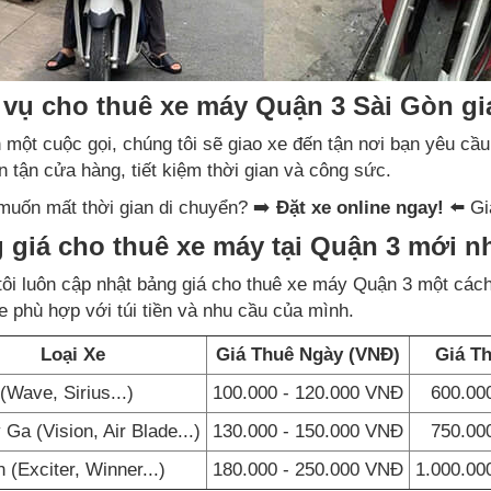
 vụ cho thuê xe máy Quận 3 Sài Gòn gi
 một cuộc gọi, chúng tôi sẽ giao xe đến tận nơi bạn yêu cầ
n tận cửa hàng, tiết kiệm thời gian và công sức.
muốn mất thời gian di chuyển? ➡️
Đặt xe online ngay!
⬅️ Gi
 giá cho thuê xe máy tại Quận 3 mới nhấ
ôi luôn cập nhật bảng giá cho thuê xe máy Quận 3 một cách
e phù hợp với túi tiền và nhu cầu của mình.
Loại Xe
Giá Thuê Ngày (VNĐ)
Giá T
(Wave, Sirius...)
100.000 - 120.000 VNĐ
600.00
 Ga (Vision, Air Blade...)
130.000 - 150.000 VNĐ
750.00
 (Exciter, Winner...)
180.000 - 250.000 VNĐ
1.000.00