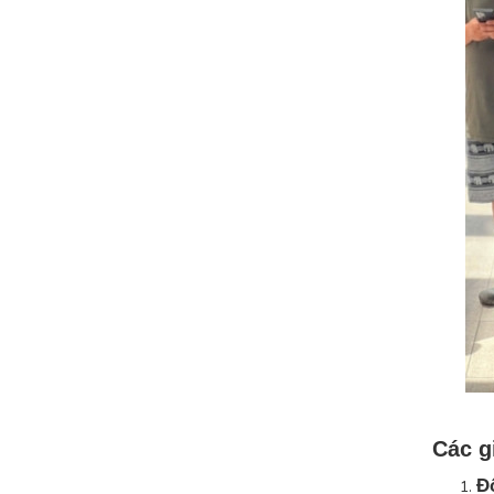
Các g
Đ