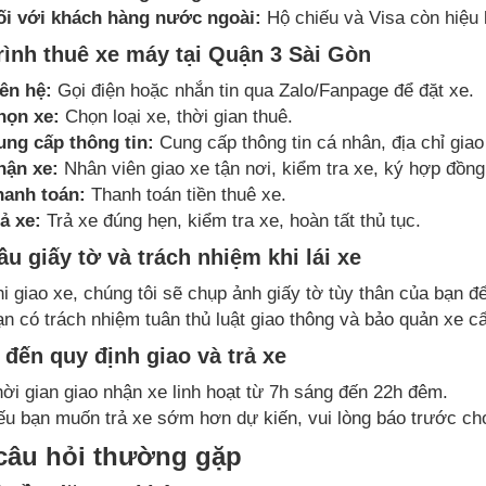
ối với khách hàng nước ngoài:
Hộ chiếu và Visa còn hiệu 
rình thuê xe máy tại Quận 3 Sài Gòn
ên hệ:
Gọi điện hoặc nhắn tin qua Zalo/Fanpage để đặt xe.
họn xe:
Chọn loại xe, thời gian thuê.
ung cấp thông tin:
Cung cấp thông tin cá nhân, địa chỉ giao
hận xe:
Nhân viên giao xe tận nơi, kiểm tra xe, ký hợp đồng
hanh toán:
Thanh toán tiền thuê xe.
ả xe:
Trả xe đúng hẹn, kiểm tra xe, hoàn tất thủ tục.
ầu giấy tờ và trách nhiệm khi lái xe
i giao xe, chúng tôi sẽ chụp ảnh giấy tờ tùy thân của bạn 
n có trách nhiệm tuân thủ luật giao thông và bảo quản xe cẩ
 đến quy định giao và trả xe
ời gian giao nhận xe linh hoạt từ 7h sáng đến 22h đêm.
u bạn muốn trả xe sớm hơn dự kiến, vui lòng báo trước cho
câu hỏi thường gặp