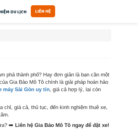
LIÊN HỆ
HIỆM DU LỊCH
m phá thành phố? Hay đơn giản là bạn cần một
của Gia Bảo Mô Tô chính là giải pháp hoàn hảo
e máy Sài Gòn uy tín
, giá cả hợp lý, lại còn
ịa chỉ, giá cả, thủ tục, đến kinh nghiệm thuê xe,
tâm.
ưa? ➡️
Liên hệ Gia Bảo Mô Tô ngay để đặt xe!