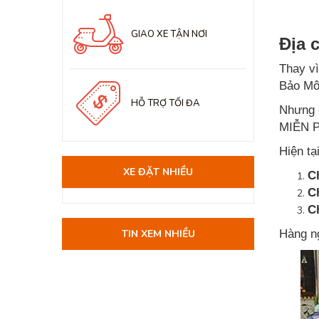
GIAO XE TẬN NƠI
Địa 
Thay vì
Bảo Mô 
HỖ TRỢ TỐI ĐA
Nhưng đ
MIỄN P
Hiện tạ
XE ĐẶT NHIỀU
C
C
C
TIN XEM NHIỀU
Hàng ng