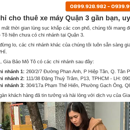
0899.928.982 - 0939.
chỉ cho thuê xe máy Quận 3 gần bạn, uy 
 mất thời gian lùng sục khắp các con phố, chúng tôi mang đế
Tô hiện chưa có chi nhánh tại Quận 3.
ừng lo, các chi nhánh khác của chúng tôi luôn sẵn sàng gi
HÍ.
i, Gia Bảo Mô Tô có các chi nhánh sau đây:
hi nhánh 1:
260/2/7 Đường Phan Anh, P Hiệp Tân, Q. Tân 
hi nhánh 2:
111/38 Đặng Thuỳ Trâm, P13, TPHCM - LH: 090
hi nhánh 3:
304/17a Phạm Thế Hiển, Phường Gạch Ông, Q8
àn khách hàng đã tin tưởng và hài lòng với dịch vụ của G