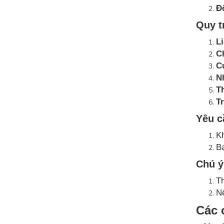
Đ
Quy t
Li
C
C
N
T
Tr
Yêu c
Kh
Bạ
Chú ý
Th
Nế
Các 