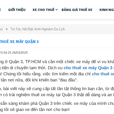
E
GIỚI THIỆU
XE CHO THUÊ
BẢNG GIÁ THUÊ XE
KINH NG
hủ
Tin Tức, Nổi Bật, Kinh Nghiệm Du Lịch
THUÊ XE MÁY QUẬN 3
15:54:25 26/03/2025
ng ở Quận 3, TP.HCM và cần một chiếc xe máy để vi vu khá
tiện di chuyển tạm thời. Dịch vụ
cho thuê xe máy Quận 3
! Chúng tôi hiểu rằng, việc tìm kiếm một địa chỉ
cho thuê x
 tận nơi nữa, đôi khi khiến bạn "đau đầu".
, bài viết này sẽ cung cấp tất tần tật thông tin bạn cần, từ đ
n có trải nghiệm thuê xe máy tại Quận 3 thật dễ dàng và an 
 sẵn sàng khám phá Quận 3 trên chiếc xe máy của mình ch
g tôi sẽ giao xe đến tận nơi cho bạn!