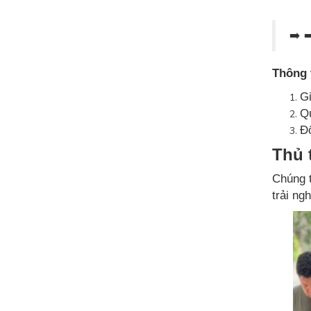
➡️ 
Thông 
G
Qu
Đố
Thủ 
Chúng t
trải ng