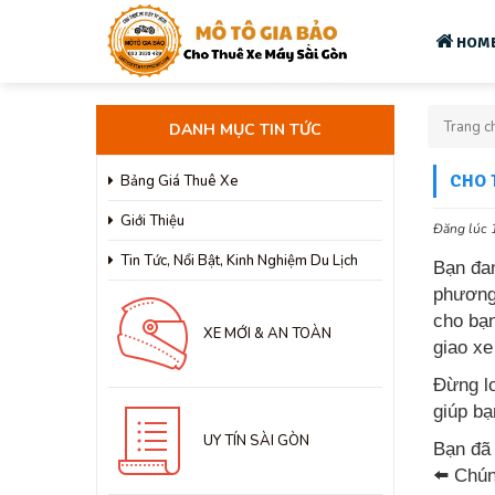
HOM
Trang c
DANH MỤC TIN TỨC
CHO 
Bảng Giá Thuê Xe
Giới Thiệu
Đăng lúc 
Tin Tức, Nổi Bật, Kinh Nghiệm Du Lịch
Bạn đa
phương 
cho bạn
XE MỚI & AN TOÀN
giao xe
Đừng lo
giúp bạ
UY TÍN SÀI GÒN
Bạn đã
⬅️ Chún