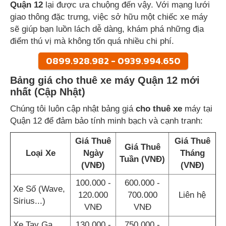
Quận 12
lại được ưa chuộng đến vậy. Với mạng lưới
giao thông đặc trưng, việc sở hữu một chiếc xe máy
sẽ giúp bạn luồn lách dễ dàng, khám phá những địa
điểm thú vị mà không tốn quá nhiều chi phí.
0899.928.982 - 0939.994.650
Bảng giá cho thuê xe máy Quận 12 mới
nhất (Cập Nhật)
Chúng tôi luôn cập nhật bảng giá
cho thuê xe
máy tại
Quận 12 để đảm bảo tính minh bạch và cạnh tranh:
Giá Thuê
Giá Thuê
Giá Thuê
Loại Xe
Ngày
Tháng
Tuần (VNĐ)
(VNĐ)
(VNĐ)
100.000 -
600.000 -
Xe Số (Wave,
120.000
700.000
Liên hệ
Sirius...)
VNĐ
VNĐ
Xe Tay Ga
130.000 -
750.000 -