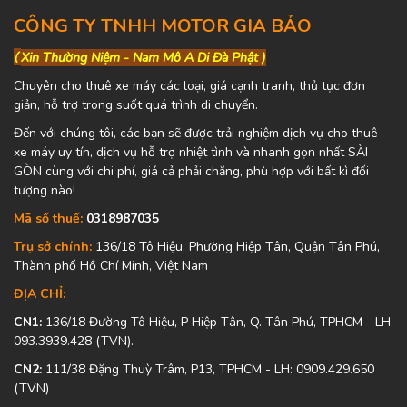
CÔNG TY TNHH MOTOR GIA BẢO
(
Xin Thường Niệm - Nam Mô A Di Đà Phật )
Chuyên cho thuê xe máy các loại, giá cạnh tranh, thủ tục đơn
giản, hỗ trợ trong suốt quá trình di chuyển.
Đến với chúng tôi, các bạn sẽ được trải nghiệm dịch vụ cho thuê
xe máy uy tín, dịch vụ hỗ trợ nhiệt tình và nhanh gọn nhất SÀI
GÒN cùng với chi phí, giá cả phải chăng, phù hợp với bất kì đối
tượng nào!
Mã số thuế:
0318987035
Trụ sở chính:
136/18 Tô Hiệu, Phường Hiệp Tân, Quận Tân Phú,
Thành phố Hồ Chí Minh, Việt Nam
ĐỊA CHỈ:
CN1:
136/18 Đường Tô Hiệu, P Hiệp Tân, Q. Tân Phú, TPHCM - LH
093.3939.428 (TVN).
CN2:
111/38 Đặng Thuỳ Trâm, P13, TPHCM - LH: 0909.429.650
(TVN)