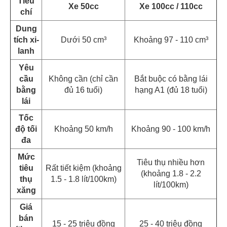
Tiêu
Xe 50cc
Xe 100cc / 110cc
chí
Dung
tích xi-
Dưới 50 cm³
Khoảng 97 - 110 cm³
lanh
Yêu
cầu
Không cần (chỉ cần
Bắt buộc có bằng lái
bằng
đủ 16 tuổi)
hạng A1 (đủ 18 tuổi)
lái
Tốc
độ tối
Khoảng 50 km/h
Khoảng 90 - 100 km/h
đa
Mức
Tiêu thụ nhiều hơn
tiêu
Rất tiết kiệm (khoảng
(khoảng 1.8 - 2.2
thụ
1.5 - 1.8 lít/100km)
lít/100km)
xăng
Giá
bán
15 - 25 triệu đồng
25 - 40 triệu đồng