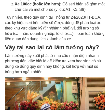
Xe 100cc (hoặc lớn hơn):
Có seri biển số gồm một
chữ cái và một chữ số (ví dụ: A1, K3, S9).
Tuy nhiên, theo quy định tại Thông tư 24/2023/TT-BCA,
các ký hiệu seri trên biển số được dùng để phân loại xe
theo khu vực đăng ký (tỉnh/thành phố) và đối tượng sở
hữu (cá nhân, doanh nghiệp, tổ chức...), hoàn toàn không
liên quan đến dung tích xi-lanh của xe.
Vậy tại sao lại có lầm tưởng này?
Lầm tưởng này xuất phát từ nhu cầu nhận diện nhanh
phương tiện, đặc biệt là để kiểm tra xem học sinh có sử
dụng xe đúng quy định hay không, kết hợp với một số
trùng hợp ngẫu nhiên.