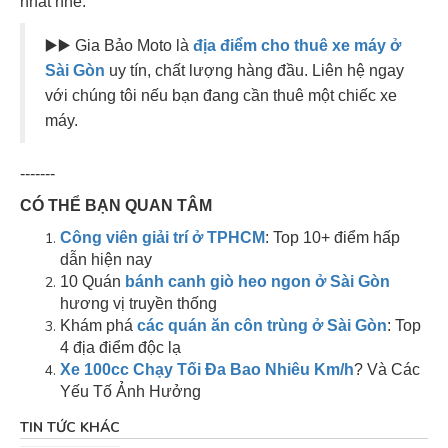
nhất nhé.
▶️▶️ Gia Bảo Moto là
địa điểm cho thuê xe máy ở
Sài Gòn
uy tín, chất lượng hàng đầu. Liên hệ ngay
với chúng tôi nếu bạn đang cần thuê một chiếc xe
máy.
-------
CÓ THỂ BẠN QUAN TÂM
Công viên giải trí ở TPHCM
: Top 10+ điểm hấp
dẫn hiện nay
10 Quán
bánh canh giò heo ngon ở Sài Gòn
hương vị truyền thống
Khám phá
các quán ăn côn trùng ở Sài Gòn
: Top
4 địa điểm độc lạ
Xe 100cc Chạy Tối Đa Bao Nhiêu Km/h
? Và Các
Yếu Tố Ảnh Hưởng
TIN TỨC KHÁC