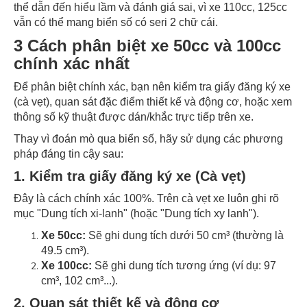
thể dẫn đến hiểu lầm và đánh giá sai, vì xe 110cc, 125cc
vẫn có thể mang biển số có seri 2 chữ cái.
3 Cách phân biệt xe 50cc và 100cc
chính xác nhất
Để phân biệt chính xác, bạn nên kiểm tra giấy đăng ký xe
(cà vẹt), quan sát đặc điểm thiết kế và động cơ, hoặc xem
thông số kỹ thuật được dán/khắc trực tiếp trên xe.
Thay vì đoán mò qua biển số, hãy sử dụng các phương
pháp đáng tin cậy sau:
1. Kiểm tra giấy đăng ký xe (Cà vẹt)
Đây là cách chính xác 100%. Trên cà vẹt xe luôn ghi rõ
mục "Dung tích xi-lanh" (hoặc "Dung tích xy lanh").
Xe 50cc:
Sẽ ghi dung tích dưới 50 cm³ (thường là
49.5 cm³).
Xe 100cc:
Sẽ ghi dung tích tương ứng (ví dụ: 97
cm³, 102 cm³...).
2. Quan sát thiết kế và động cơ