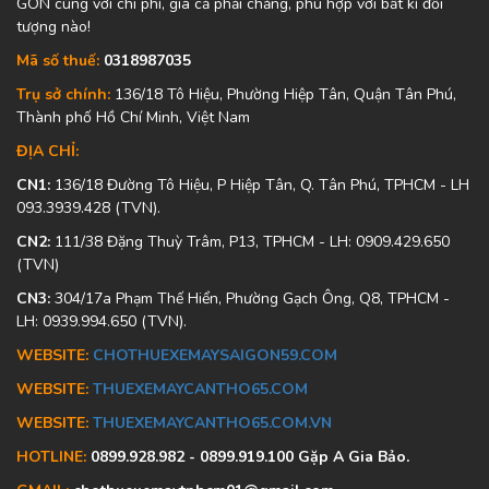
GÒN cùng với chi phí, giá cả phải chăng, phù hợp với bất kì đối
tượng nào!
Mã số thuế:
0318987035
Trụ sở chính:
136/18 Tô Hiệu, Phường Hiệp Tân, Quận Tân Phú,
Thành phố Hồ Chí Minh, Việt Nam
ĐỊA CHỈ:
CN1:
136/18 Đường Tô Hiệu, P Hiệp Tân, Q. Tân Phú, TPHCM - LH
093.3939.428 (TVN).
CN2:
111/38 Đặng Thuỳ Trâm, P13, TPHCM - LH: 0909.429.650
(TVN)
CN3:
304/17a Phạm Thế Hiển, Phường Gạch Ông, Q8, TPHCM -
LH: 0939.994.650 (TVN).
WEBSITE:
CHOTHUEXEMAYSAIGON59.COM
WEBSITE:
THUEXEMAYCANTHO65.COM
WEBSITE:
THUEXEMAYCANTHO65.COM.VN
HOTLINE:
0899.928.982 - 0899.919.100 Gặp A Gia Bảo.