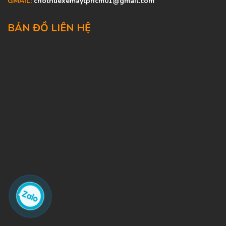
GMAIL:
chothuexemaytphcm01@gmail.com
BẢN ĐỒ LIÊN HỆ