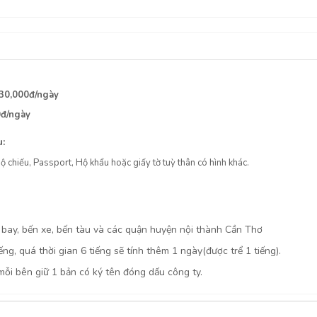
30,000đ/ngày
0đ/ngày
u:
 chiếu, Passport, Hộ khẩu hoặc giấy tờ tuỳ thân có hình khác.
n bay, bến xe, bến tàu và các quận huyện nội thành Cần Thơ
ếng, quá thời gian 6 tiếng sẽ tính thêm 1 ngày(được trể 1 tiếng).
mỗi bên giữ 1 bản có ký tên đóng dấu công ty.