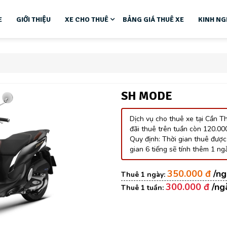
E
GIỚI THIỆU
XE CHO THUÊ
BẢNG GIÁ THUÊ XE
KINH NG
SH MODE
Dịch vụ cho thuê xe tại Cần T
đãi thuê trên tuần còn 120.00
Quy định: Thời gian thuê được 
gian 6 tiếng sẽ tính thêm 1 ngà
350.000 đ
300.000 đ