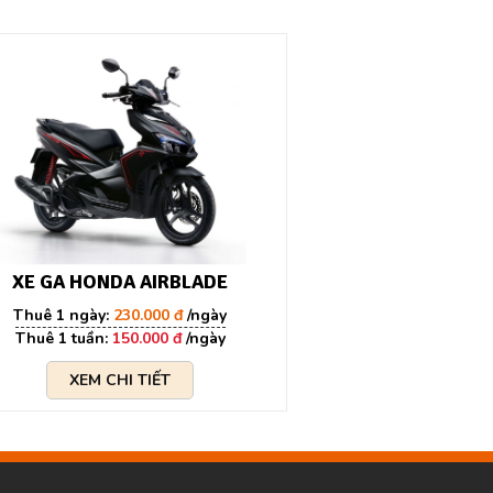
XE GA HONDA AIRBLADE
XE GA HO
230.000 đ
1
150.000 đ
1
XEM CHI TIẾT
XEM CH