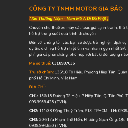
CÔNG TY TNHH MOTOR GIA BẢO
(
Xin Thường Niệm - Nam Mô A Di Đà Phật )
Chuyên cho thuê xe máy các loại, giá cạnh tranh, thủ t
hỗ trợ trong suốt quá trình di chuyển.
Đến với chúng tôi, các bạn sẽ được trải nghiệm dịch v
uy tín, dịch vụ hỗ trợ nhiệt tình và nhanh gọn nhất SÀ
phí, giá cả phải chăng, phù hợp với bất kì đối tượng nào
Mã số thuế:
0318987035
Trụ sở chính:
136/18 Tô Hiệu, Phường Hiệp Tân, Quận
phố Hồ Chí Minh, Việt Nam
ĐỊA CHỈ:
CN1:
136/18 Đường Tô Hiệu, P Hiệp Tân, Q. Tân Phú,
093.3939.428 (TVN).
CN2:
111/38 Đặng Thuỳ Trâm, P13, TPHCM - LH: 0909
CN3:
304/17a Phạm Thế Hiển, Phường Gạch Ông, Q8, 
0939.994.650 (TVN).