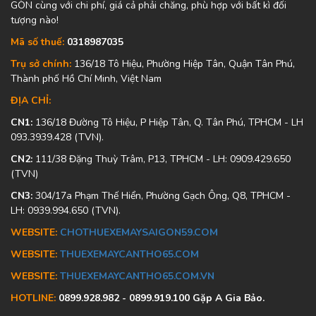
GÒN cùng với chi phí, giá cả phải chăng, phù hợp với bất kì đối
tượng nào!
Mã số thuế:
0318987035
Trụ sở chính:
136/18 Tô Hiệu, Phường Hiệp Tân, Quận Tân Phú,
Thành phố Hồ Chí Minh, Việt Nam
ĐỊA CHỈ:
CN1:
136/18 Đường Tô Hiệu, P Hiệp Tân, Q. Tân Phú, TPHCM - LH
093.3939.428 (TVN).
CN2:
111/38 Đặng Thuỳ Trâm, P13, TPHCM - LH: 0909.429.650
(TVN)
CN3:
304/17a Phạm Thế Hiển, Phường Gạch Ông, Q8, TPHCM -
LH: 0939.994.650 (TVN).
WEBSITE:
CHOTHUEXEMAYSAIGON59.COM
WEBSITE:
THUEXEMAYCANTHO65.COM
WEBSITE:
THUEXEMAYCANTHO65.COM.VN
HOTLINE:
0899.928.982 - 0899.919.100 Gặp A Gia Bảo.