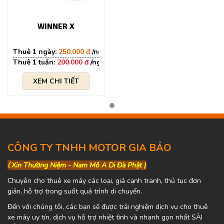
WINNER X
250.000 đ
200.000 đ
XEM CHI TIẾT
CÔNG TY TNHH MOTOR GIA BẢO
(
Xin Thường Niệm - Nam Mô A Di Đà Phật )
Chuyên cho thuê xe máy các loại, giá cạnh tranh, thủ tục đơn
giản, hỗ trợ trong suốt quá trình di chuyển.
Đến với chúng tôi, các bạn sẽ được trải nghiệm dịch vụ cho thuê
xe máy uy tín, dịch vụ hỗ trợ nhiệt tình và nhanh gọn nhất SÀI