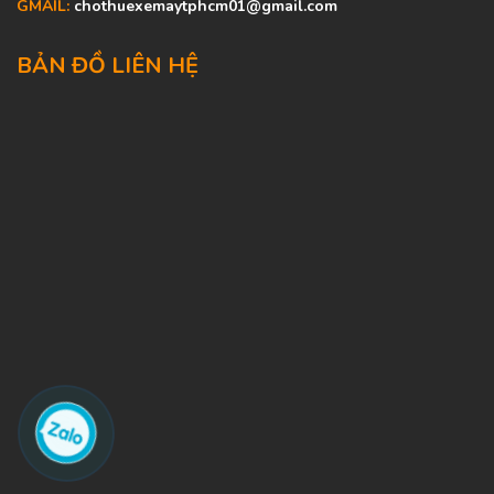
GMAIL:
chothuexemaytphcm01@gmail.com
BẢN ĐỒ LIÊN HỆ