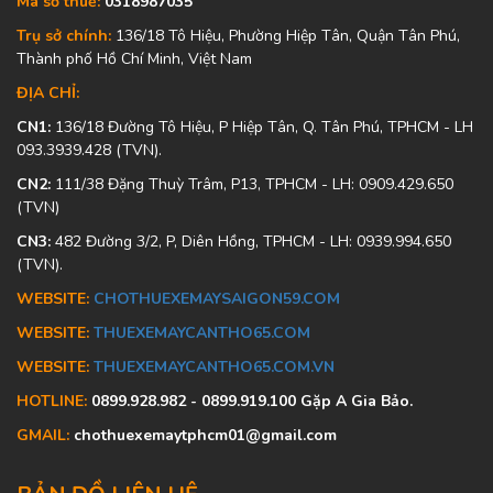
Mã số thuế:
0318987035
Trụ sở chính:
136/18 Tô Hiệu, Phường Hiệp Tân, Quận Tân Phú,
Thành phố Hồ Chí Minh, Việt Nam
ĐỊA CHỈ:
CN1:
136/18 Đường Tô Hiệu, P Hiệp Tân, Q. Tân Phú, TPHCM - LH
093.3939.428 (TVN).
CN2:
111/38 Đặng Thuỳ Trâm, P13, TPHCM - LH: 0909.429.650
(TVN)
CN3:
482 Đường 3/2, P, Diên Hồng, TPHCM - LH: 0939.994.650
(TVN).
WEBSITE:
CHOTHUEXEMAYSAIGON59.COM
WEBSITE:
THUEXEMAYCANTHO65.COM
WEBSITE:
THUEXEMAYCANTHO65.COM.VN
HOTLINE:
0899.928.982 - 0899.919.100 Gặp A Gia Bảo.
GMAIL:
chothuexemaytphcm01@gmail.com