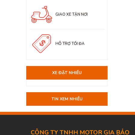
GIAO XE TẬN NƠI
HỖ TRỢ TỐI ĐA
XE ĐẶT NHIỀU
TIN XEM NHIỀU
CÔNG TY TNHH MOTOR GIA BẢO