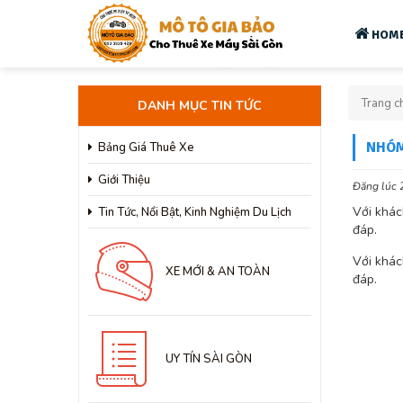
HOM
Trang c
DANH MỤC TIN TỨC
NHÓM
Bảng Giá Thuê Xe
Giới Thiệu
Đăng lúc 
Với khác
Tin Tức, Nổi Bật, Kinh Nghiệm Du Lịch
đáp.
Với khác
XE MỚI & AN TOÀN
đáp.
UY TÍN SÀI GÒN