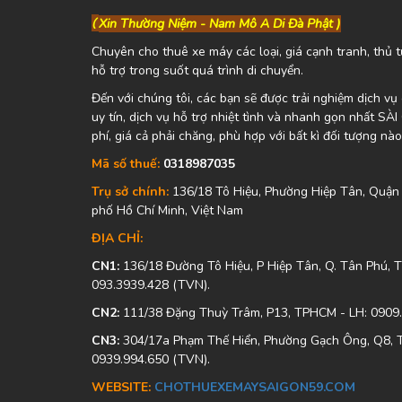
(
Xin Thường Niệm - Nam Mô A Di Đà Phật )
Chuyên cho thuê xe máy các loại, giá cạnh tranh, thủ t
hỗ trợ trong suốt quá trình di chuyển.
Đến với chúng tôi, các bạn sẽ được trải nghiệm dịch v
uy tín, dịch vụ hỗ trợ nhiệt tình và nhanh gọn nhất SÀ
phí, giá cả phải chăng, phù hợp với bất kì đối tượng nào
Mã số thuế:
0318987035
Trụ sở chính:
136/18 Tô Hiệu, Phường Hiệp Tân, Quận
phố Hồ Chí Minh, Việt Nam
ĐỊA CHỈ:
CN1:
136/18 Đường Tô Hiệu, P Hiệp Tân, Q. Tân Phú,
093.3939.428 (TVN).
CN2:
111/38 Đặng Thuỳ Trâm, P13, TPHCM - LH: 0909
CN3:
304/17a Phạm Thế Hiển, Phường Gạch Ông, Q8, 
0939.994.650 (TVN).
WEBSITE:
CHOTHUEXEMAYSAIGON59.COM