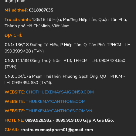
tượng nào!
Mã số thuế:
0318987035
Trụ sở chính:
136/18 Tô Hiệu, Phường Hiệp Tân, Quận Tân Phú,
Thành phố Hồ Chí Minh, Việt Nam
ĐỊA CHỈ:
CN1:
136/18 Đường Tô Hiệu, P Hiệp Tân, Q. Tân Phú, TPHCM - LH
093.3939.428 (TVN).
CN2:
111/38 Đặng Thuỳ Trâm, P13, TPHCM - LH: 0909.429.650
(TVN)
CN3:
304/17a Phạm Thế Hiển, Phường Gạch Ông, Q8, TPHCM -
LH: 0939.994.650 (TVN).
WEBSITE:
CHOTHUEXEMAYSAIGON59.COM
WEBSITE:
THUEXEMAYCANTHO65.COM
WEBSITE:
THUEXEMAYCANTHO65.COM.VN
HOTLINE:
0899.928.982 - 0899.919.100 Gặp A Gia Bảo.
GMAIL:
chothuexemaytphcm01@gmail.com