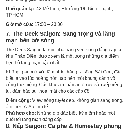
Ghé quán tại:
42 Mê Linh, Phường 19, Bình Thạnh,
TP.HCM
Giờ mở cửa:
17:00 – 23:30
7. The Deck Saigon: Sang trọng và lãng
mạn bên bờ sông
The Deck Saigon là một nhà hàng ven sông đẳng cấp tại
khu Thảo Điền, được xem là một trong những địa điểm
hẹn hò lãng mạn bậc nhất.
Không gian mở với tầm nhìn thẳng ra sông Sài Gòn, đặc
biệt là vào lúc hoàng hôn, tạo nên một khung cảnh vô
cùng thơ mộng. Các khu vực bàn ăn được sắp xếp riêng
tư, đảm bảo sự thoải mái cho các cặp đôi.
Điểm cộng:
View sông tuyệt đẹp, không gian sang trọng,
ẩm thực Á-Âu tinh tế.
Phù hợp cho:
Những dịp đặc biệt, kỷ niệm hoặc một
buổi tối lãng mạn đẳng cấp.
8. Nấp Saigon: Cà phê & Homestay phong