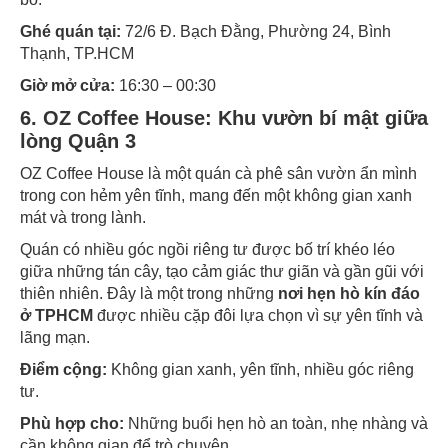
Ghé quán tại:
72/6 Đ. Bạch Đằng, Phường 24, Bình
Thạnh, TP.HCM
Giờ mở cửa:
16:30 – 00:30
6. OZ Coffee House: Khu vườn bí mật giữa
lòng Quận 3
OZ Coffee House là một quán cà phê sân vườn ẩn mình
trong con hẻm yên tĩnh, mang đến một không gian xanh
mát và trong lành.
Quán có nhiều góc ngồi riêng tư được bố trí khéo léo
giữa những tán cây, tạo cảm giác thư giãn và gần gũi với
thiên nhiên. Đây là một trong những
nơi hẹn hò kín đáo
ở TPHCM
được nhiều cặp đôi lựa chọn vì sự yên tĩnh và
lãng mạn.
Điểm cộng:
Không gian xanh, yên tĩnh, nhiều góc riêng
tư.
Phù hợp cho:
Những buổi hẹn hò an toàn, nhẹ nhàng và
cần không gian để trò chuyện.