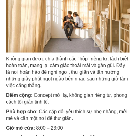
Không gian được chia thành các "hộp" riêng tư, tách biệt
hoàn toàn, mang lại cảm giác thoải mái và gần gũi. Đây
là nơi hoàn hảo để nghỉ ngơi, thư giãn và tận hưởng
những giây phút ngọt ngào bên nhau sau những giờ làm
việc căng thẳng.
Điểm cộng:
Concept mới lạ, không gian riêng tư, phong
cách tối giản tinh tế.
Phù hợp cho:
Các cặp đôi yêu thích sự nhẹ nhàng, mới
mẻ và cần một nơi để thư giãn.
Giờ mở cửa:
8:00 – 23:00