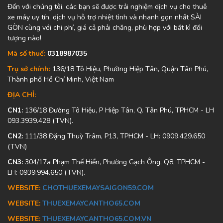
Đến với chúng tôi, các bạn sẽ được trải nghiệm dịch vụ cho thuê
xe máy uy tín, dịch vụ hỗ trợ nhiệt tình và nhanh gọn nhất SÀI
GÒN cùng với chi phí, giá cả phải chăng, phù hợp với bất kì đối
tượng nào!
Mã số thuế:
0318987035
Trụ sở chính:
136/18 Tô Hiệu, Phường Hiệp Tân, Quận Tân Phú,
Thành phố Hồ Chí Minh, Việt Nam
ĐỊA CHỈ:
CN1:
136/18 Đường Tô Hiệu, P Hiệp Tân, Q. Tân Phú, TPHCM - LH
093.3939.428 (TVN).
CN2:
111/38 Đặng Thuỳ Trâm, P13, TPHCM - LH: 0909.429.650
(TVN)
CN3:
304/17a Phạm Thế Hiển, Phường Gạch Ông, Q8, TPHCM -
LH: 0939.994.650 (TVN).
WEBSITE:
CHOTHUEXEMAYSAIGON59.COM
WEBSITE:
THUEXEMAYCANTHO65.COM
WEBSITE:
THUEXEMAYCANTHO65.COM.VN