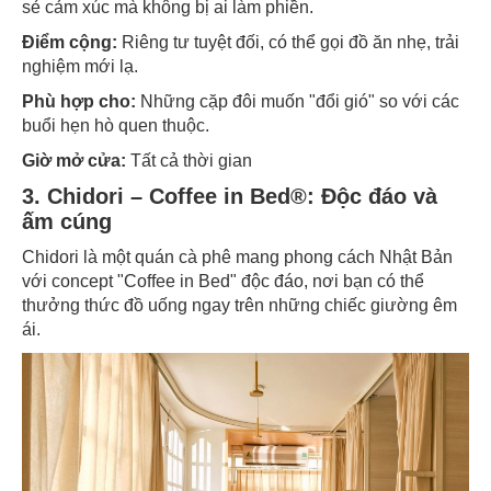
sẻ cảm xúc mà không bị ai làm phiền.
Điểm cộng:
Riêng tư tuyệt đối, có thể gọi đồ ăn nhẹ, trải
nghiệm mới lạ.
Phù hợp cho:
Những cặp đôi muốn "đổi gió" so với các
buổi hẹn hò quen thuộc.
Giờ mở cửa:
Tất cả thời gian
3. Chidori – Coffee in Bed®: Độc đáo và
ấm cúng
Chidori là một quán cà phê mang phong cách Nhật Bản
với concept "Coffee in Bed" độc đáo, nơi bạn có thể
thưởng thức đồ uống ngay trên những chiếc giường êm
ái.