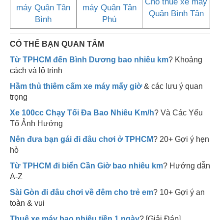
Cho thuê xe máy
máy Quận Tân
máy Quận Tân
Quận Bình Tân
Bình
Phú
CÓ THỂ BẠN QUAN TÂM
Từ TPHCM đến Bình Dương bao nhiêu km
? Khoảng
cách và lộ trình
Hầm thủ thiêm cấm xe máy mấy giờ
& các lưu ý quan
trọng
Xe 100cc Chạy Tối Đa Bao Nhiêu Km/h
? Và Các Yếu
Tố Ảnh Hưởng
Nên đưa bạn gái đi đâu chơi ở TPHCM
? 20+ Gợi ý hẹn
hò
Từ TPHCM đi biển Cần Giờ bao nhiêu km
? Hướng dẫn
A-Z
Sài Gòn đi đâu chơi về đêm cho trẻ em
? 10+ Gợi ý an
toàn & vui
Thuê xe máy bao nhiêu tiền 1 ngày
? [Giải Đáp]