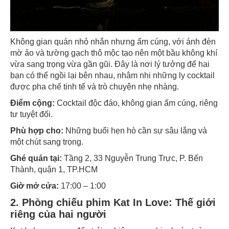
Không gian quán nhỏ nhắn nhưng ấm cúng, với ánh đèn
mờ ảo và tường gạch thô mộc tạo nên một bầu không khí
vừa sang trọng vừa gần gũi. Đây là nơi lý tưởng để hai
bạn có thể ngồi lại bên nhau, nhâm nhi những ly cocktail
được pha chế tinh tế và trò chuyện nhẹ nhàng.
Điểm cộng:
Cocktail độc đáo, không gian ấm cúng, riêng
tư tuyệt đối.
Phù hợp cho:
Những buổi hẹn hò cần sự sâu lắng và
một chút sang trọng.
Ghé quán tại:
Tầng 2, 33 Nguyễn Trung Trực, P. Bến
Thành, quận 1, TP.HCM
Giờ mở cửa:
17:00 – 1:00
2. Phòng chiếu phim Kat In Love: Thế giới
riêng của hai người