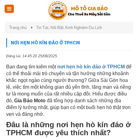
Trang chủ
Tin Tức, Nổi Bật, Kinh Nghiệm Du Lịch
NƠI HẸN HÒ KÍN ĐÁO Ở TPHCM
Đăng lúc 14:45:20 25/08/2025
Bạn đang tìm kiếm một
nơi hẹn hò kín đáo ở TPHCM
để
có thể thoải mái trò chuyện và tận hưởng những khoảnh
khắc ngọt ngào cùng người thương? Giữa Sài Gòn hoa
lệ, việc tìm một không gian đủ yên tĩnh, lãng mạn và riêng
tư là mong muốn của rất nhiều cặp đôi. Hiểu được điều
đó,
Gia Bảo Moto
đã tổng hợp danh sách những địa
điểm lý tưởng nhất, giúp bạn có một buổi hẹn hò thật trọn
vẹn và đáng nhớ.
Đâu là những nơi hẹn hò kín đáo ở
TPHCM được yêu thích nhất?