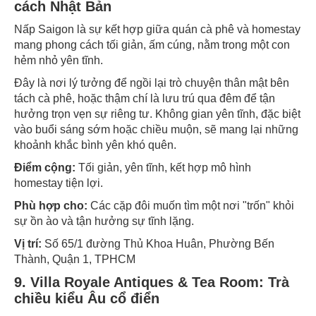
cách Nhật Bản
Nấp Saigon là sự kết hợp giữa quán cà phê và homestay
mang phong cách tối giản, ấm cúng, nằm trong một con
hẻm nhỏ yên tĩnh.
Đây là nơi lý tưởng để ngồi lại trò chuyện thân mật bên
tách cà phê, hoặc thậm chí là lưu trú qua đêm để tận
hưởng trọn vẹn sự riêng tư. Không gian yên tĩnh, đặc biệt
vào buổi sáng sớm hoặc chiều muộn, sẽ mang lại những
khoảnh khắc bình yên khó quên.
Điểm cộng:
Tối giản, yên tĩnh, kết hợp mô hình
homestay tiện lợi.
Phù hợp cho:
Các cặp đôi muốn tìm một nơi "trốn" khỏi
sự ồn ào và tận hưởng sự tĩnh lặng.
Vị trí:
Số 65/1 đường Thủ Khoa Huân, Phường Bến
Thành, Quận 1, TPHCM
9. Villa Royale Antiques & Tea Room: Trà
chiều kiểu Âu cổ điển