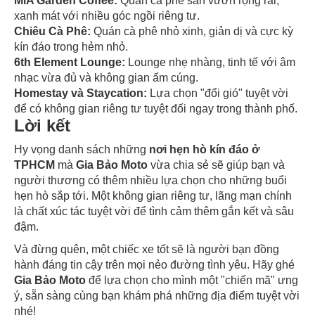
MiA Garden Coffee:
Quán cà phê sân vườn rộng rãi,
xanh mát với nhiều góc ngồi riêng tư.
Chiêu Cà Phê:
Quán cà phê nhỏ xinh, giản dị và cực kỳ
kín đáo trong hẻm nhỏ.
6th Element Lounge:
Lounge nhẹ nhàng, tinh tế với âm
nhạc vừa đủ và không gian ấm cúng.
Homestay và Staycation:
Lựa chọn "đổi gió" tuyệt vời
để có không gian riêng tư tuyệt đối ngay trong thành phố.
Lời kết
Hy vọng danh sách những
nơi hẹn hò kín đáo ở
TPHCM
mà
Gia Bảo Moto
vừa chia sẻ sẽ giúp bạn và
người thương có thêm nhiều lựa chọn cho những buổi
hẹn hò sắp tới. Một không gian riêng tư, lãng mạn chính
là chất xúc tác tuyệt vời để tình cảm thêm gắn kết và sâu
đậm.
Và đừng quên, một chiếc xe tốt sẽ là người bạn đồng
hành đáng tin cậy trên mọi nẻo đường tình yêu. Hãy ghé
Gia Bảo Moto
để lựa chọn cho mình một "chiến mã" ưng
ý, sẵn sàng cùng bạn khám phá những địa điểm tuyệt vời
nhé!